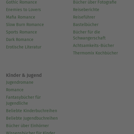
nebenberuflicher Autor verfasst er Ratgeber zu
Gothic Romance
Bücher über Fotografie
verschiedenen Themen aus den oben genannten
Enemies to Lovers
Reiseberichte
Bereichen.
Mafia Romance
Reiseführer
Slow Burn Romance
Bastelbücher
Ausblenden
Sports Romance
Bücher für die
Schwangerschaft
Dark Romance
Achtsamkeits-Bücher
Erotische Literatur
Thermomix Kochbücher
Kinder & Jugend
Jugendromane
Romance
Fantasybücher für
Jugendliche
Beliebte Kinderbuchreihen
Beliebte Jugendbuchreihen
Bücher über Einhörner
Wissensbücher für Kinder