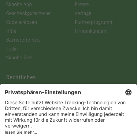
Skoobe App
Presse
Geschenkgutscheine
Verlage
Code einlösen
Partnerprogramm
Hilfe
Firmenkunden
Barrierefreiheit
Login
Skoobe liest
Rechtliches
Datenschutz
AGB
Informationen nach Data
Act
Verträge hier kündigen
Impressum