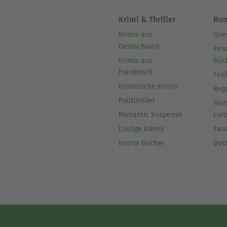
Krimi & Thriller
Ro
Krimis aus
Que
Deutschland
Fem
Krimis aus
Büc
Frankreich
Fee
Historische Krimis
Reg
Politthriller
Hist
Romantic Suspense
Lie
Lustige Krimis
Fam
Horror Bücher
Dys