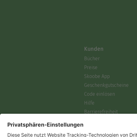
Kunden
Bücher
Preise
Skoobe App
Geschenkgutscheine
Code einlösen
Hilfe
Barrierefreiheit
Login
Skoobe liest