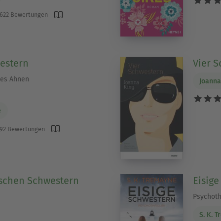
622 Bewertungen
estern
Vier 
des Ahnen
Joanna
e
92 Bewertungen
ischen Schwestern
Eisig
Psychothr
S. K. 