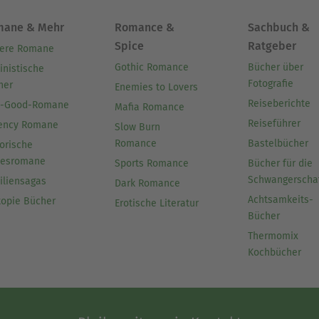
mane & Mehr
Romance &
Sachbuch &
Spice
Ratgeber
ere Romane
Gothic Romance
Bücher über
inistische
Fotografie
her
Enemies to Lovers
Reiseberichte
l-Good-Romane
Mafia Romance
Reiseführer
ency Romane
Slow Burn
Romance
Bastelbücher
orische
besromane
Sports Romance
Bücher für die
Schwangerscha
iliensagas
Dark Romance
Achtsamkeits-
topie Bücher
Erotische Literatur
Bücher
Thermomix
Kochbücher