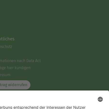
tliches
nschutz
rmationen nach Data Act
äge hier kündigen
essum
trag widerrufen