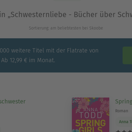
l in „Schwesternliebe - Bücher über Sch
Ausblenden
Sortierung: am beliebtesten bei Skoobe
00 weitere Titel mit der Flatrate von
 Ab 12,99 € im Monat.
schwester
Spring
Roman
Anna 