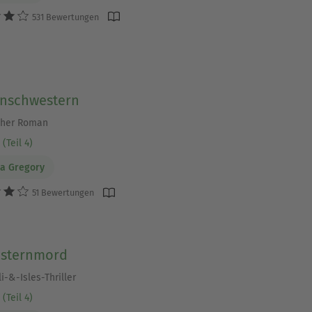
531 Bewertungen
nschwestern
cher Roman
(Teil 4)
pa Gregory
51 Bewertungen
sternmord
li-&-Isles-Thriller
(Teil 4)