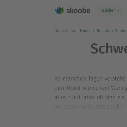
Bücher
Du bist hier:
Home
Bücher
Theme
Schwe
An manchen Tagen versteht 
den Mond wünschen! Wem geh
alles rund, aber oft sind s
verlassen kann. Von solche
handeln diese Bücher. Lass 
auch an Deine eigenen Gesc