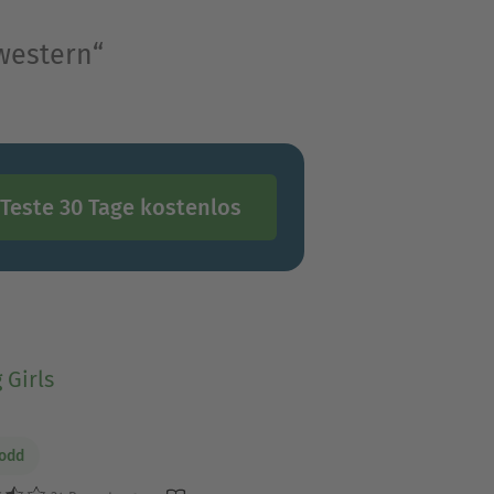
western“
Teste 30 Tage kostenlos
 Girls
Todd