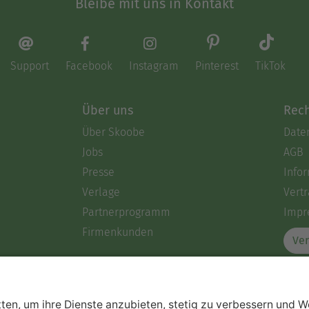
Bleibe mit uns in Kontakt
Support
Facebook
Instagram
Pinterest
TikTok
Über uns
Rech
Über Skoobe
Date
Jobs
AGB
Presse
Info
Verlage
Vertr
Partnerprogramm
Impr
Firmenkunden
Ver