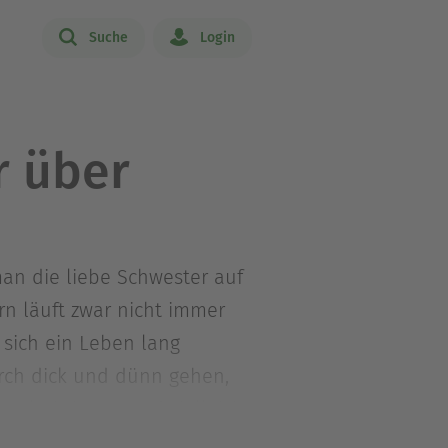
Suche
Login
r über
n die liebe Schwester auf
n läuft zwar nicht immer
 sich ein Leben lang
rch dick und dünn gehen,
zeln bringen und vielleicht