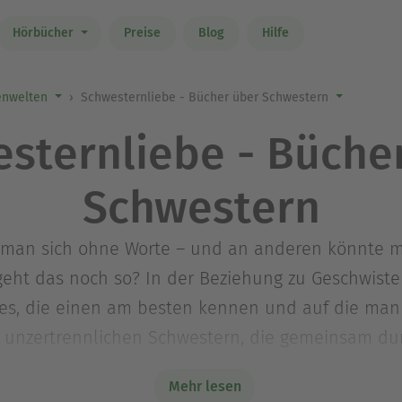
Hörbücher
Preise
Blog
Hilfe
nwelten
Schwesternliebe - Bücher über Schwestern
sternliebe - Büche
Schwestern
man sich ohne Worte – und an anderen könnte ma
t das noch so? In der Beziehung zu Geschwister
ie es, die einen am besten kennen und auf die man
n unzertrennlichen Schwestern, die gemeinsam du
Dich von ihren Geschichten berühren, zum Schmun
Mehr lesen
hwister erinnern.