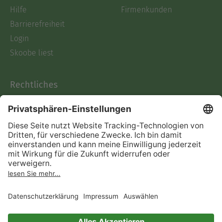
Hilfe
Firmenkunden
Barrierefreiheit
Login
Skoobe liest
Rechtliches
Datenschutz
AGB
Informationen nach Data
Act
Verträge hier kündigen
Impressum
Vertrag widerrufen