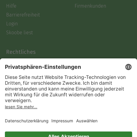
Hilfe
Firmenkunden
Barrierefreiheit
Login
Skoobe liest
Rechtliches
Datenschutz
AGB
Informationen nach Data
Act
Verträge hier kündigen
Impressum
Vertrag widerrufen