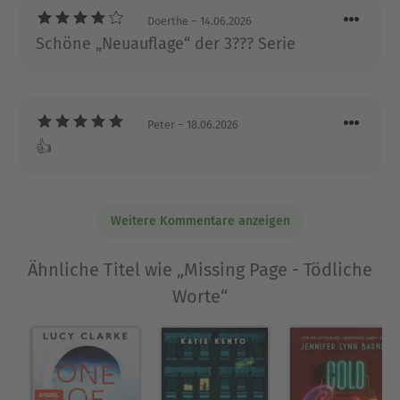
Dark-Academia-Vibes. Das abgelegene
Doerthe
– 14.06.2026
schottische Herrenhaus bietet die perfekte
Schöne „Neuauflage“ der 3??? Serie
Kulisse für eine Geschichte, in der die
Grenzen zwischen Traum und Realität
verschwimmen. Ein echtes Highlight für alle,
Peter
– 18.06.2026
die düstere Jugendkrimis mit genialem
👍
Rätselfaktor lieben!
Weitere Kommentare anzeigen
Ähnliche Titel wie „Missing Page - Tödliche
Worte“