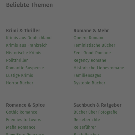
Beliebte Themen
Krimi & Thriller
Romane & Mehr
Krimis aus Deutschland
Queere Romane
Krimis aus Frankreich
Feministische Bücher
Historische Krimis
Feel-Good-Romane
Politthriller
Regency Romane
Romantic Suspense
Historische Liebesromane
Lustige Krimis
Familiensagas
Horror Bücher
Dystopie Bücher
Romance & Spice
Sachbuch & Ratgeber
Gothic Romance
Bücher über Fotografie
Enemies to Lovers
Reiseberichte
Mafia Romance
Reiseführer
Slow Burn Romance
Bastelbücher