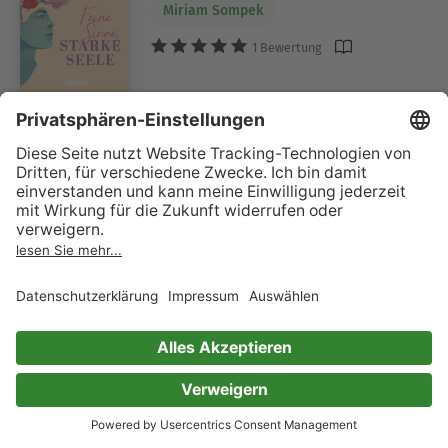
Miriam Sompek
1 Bewertung
Scheidung ohne Scherben
Warum ihr mit der Trennung nicht warten müsst,
bis die Kinder ausgezogen sind und der Kredit
abbezahlt ist
Estell Baumann
1 Bewertung
Qigong
Ganz einfach loslassen, lockern und entspannen
lernen
Serie
Helmut Oberlack
Wilhelm Mertens