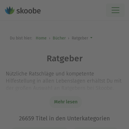
Du bist hier:
Home
Bücher
Ratgeber
Ratgeber
Nützliche Ratschläge und kompetente
Hilfestellung in allen Lebenslagen erhältst Du mit
der großen Auswahl an Ratgebern bei Skoobe.
Erfahre Tipps und Tricks zu Gesundheit,
Mehr lesen
Ernährung und Fitness, finde Deinen
persönlichen Weg zum Glück mit Ratgebern zum
Thema „Lebenshilfe und Psychologie“ oder
26659 Titel in den Unterkategorien
entdecke die Welt der Spiritualität. Ratgeber zu