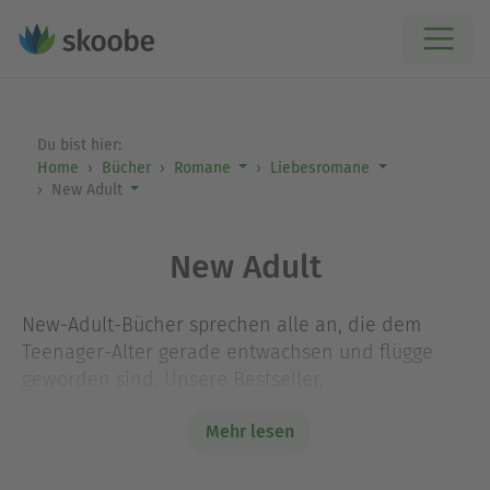
Du bist hier:
Home
Bücher
Romane
Liebesromane
New Adult
New Adult
New-Adult-Bücher sprechen alle an, die dem
Teenager-Alter gerade entwachsen und flügge
geworden sind. Unsere Bestseller,
Neuerscheinungen und Reihen um Liebe,
Mehr lesen
Rivalitäten, Hoffnung, Träume und die ersten
Schritte in ein selbstbestimmtes Leben sind nicht
nur eine unterhaltsame Lektüre, sondern auch