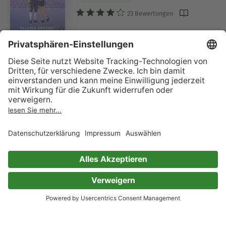
23 Bewertungen
Kategorien, die „New Adult“ ähnlich sind
Liebesromane
Empfehlungen Liebesromane
Romance
Lustige Liebesromane
Feel-Good-Romane
Queere Liebesromane
Rocker, Bad Boys, Millionäre
Sports Romance
Spannende Liebesromane
Bewegende Liebesromane
Romantik