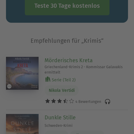
Schauplätzen. Perfekt für alle, die spannende
Teste 30 Tage kostenlos
Unterhaltung mit Humor und
Wohlfühlatmosphäre suchen.
Internationale Krimis – Spannung aus aller Welt
Empfehlungen für „Krimis“
Krimis aus verschiedenen Ländern bringen
frischen Wind ins Bücherregal. Besonders beliebt
Mörderisches Kreta
sind skandinavische Krimis, die mit düsterer
Griechenland-Krimis 2 - Kommissar Galavakis
Atmosphäre und gesellschaftlicher Tiefe
ermittelt
überzeugen. Auch britische, amerikanische oder
Serie (Teil 2)
französische Kriminalromane bieten packende
Nikola Vertidi
Fälle und einzigartige Ermittlerpersönlichkeiten.
4 Bewertungen
Regionalkrimis – Mord vor der Haustür
Dunkle Stille
Regionalkrimis verbinden spannende Verbrechen
Schweden-Krimi
mit authentischem Lokalkolorit. Ob Alpen,