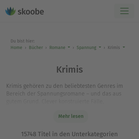
Du bist hier:
Home
Bücher
Romane
Spannung
Krimis
Krimis
Krimis gehören zu den beliebtesten Genres im
Bereich der Spannungsromane – und das aus
gutem Grund. Clever konstruierte Fälle,
überraschende Wendungen und charismatische
Mehr lesen
Ermittler*innen sorgen in Krimi-Büchern für
fesselnden Lesestoff bis zur letzten Seite. Ob
klassische Detektivgeschichte, gemütlicher Cosy
15748 Titel in den Unterkategorien