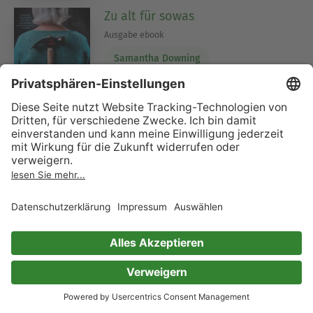
Zu alt für sowas
Ausgabe ebook
Samantha Downing
39 Bewertungen
Das Rot der Stiefmütterchen
Ein Krimi aus Kent
Serie (Teil 4)
Susanne Arnold
2 Bewertungen
Miss Emily und die Schatten der
Vergangenheit