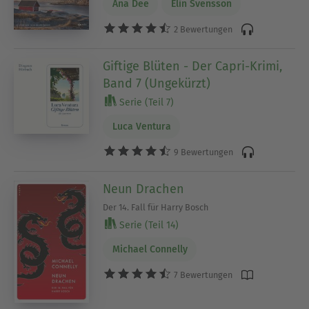
Nordsee oder Großstadt – hier wird in vertrauter
Ana Dee
Elin Svensson
Umgebung ermittelt, was für besondere Nähe und
2 Bewertungen
Wiedererkennungswert sorgt.
Giftige Blüten - Der Capri-Krimi,
Entdecke jetzt unsere große Auswahl an Krimis
Band 7 (Ungekürzt)
und finde Deinen nächsten spannenden Fall –
Serie (Teil 7)
von klassischen Meisterwerken bis zu aktuellen
Bestsellern.
Luca Ventura
9 Bewertungen
Ausblenden
Neun Drachen
Der 14. Fall für Harry Bosch
Serie (Teil 14)
Michael Connelly
7 Bewertungen