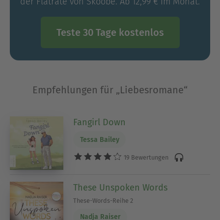
der Flatrate von Skoobe. Ab 12,99 € im Monat.
Teste 30 Tage kostenlos
Empfehlungen für „Liebesromane“
Fangirl Down
Tessa Bailey
19 Bewertungen
These Unspoken Words
These-Words-Reihe 2
Nadja Raiser