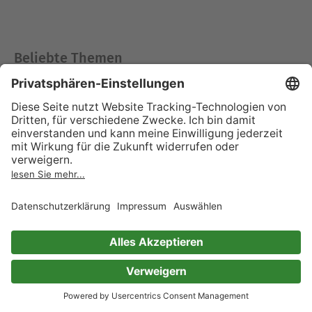
Beliebte Themen
Krimi & Thriller
Romane & Mehr
Krimis aus Deutschland
Queere Romane
Krimis aus Frankreich
Feministische Bücher
Historische Krimis
Feel-Good-Romane
Politthriller
Regency Romane
Romantic Suspense
Historische Liebesromane
Lustige Krimis
Familiensagas
Horror Bücher
Dystopie Bücher
Romance & Spice
Sachbuch & Ratgeber
Gothic Romance
Bücher über Fotografie