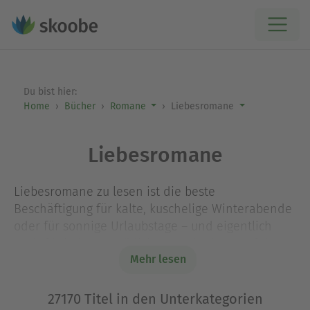
Du bist hier:
Home
Bücher
Romane
Liebesromane
Liebesromane
Liebesromane zu lesen ist die beste
Beschäftigung für kalte, kuschelige Winterabende
oder für sonnige Urlaubstage – und eigentlich
auch für jeden gemütlichen Nachmittag auf dem
Mehr lesen
Sofa. Denn zwischen romantischen Geschichten,
den Irrungen und Wirrungen der Liebe, Intrigen,
Eifersucht, Herzschmerz und Happy Ends lässt es
27170 Titel in den Unterkategorien