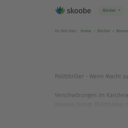
Bücher
Du bist hier:
Home
Bücher
Roma
Politthriller - Wenn Macht z
Verschwörungen im Kanzleram
Wanken bringt: Politthrille
Politthrillern von Klassiker