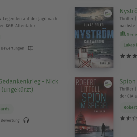
Nystr
CIA-Legenden auf der Jagd nach
Thriller
en KGB-Attentäter
nächste 
Serie 
Lukas 
 Bewertungen
Gedankenkrieg - Nick
Spion
 (ungekürzt)
Thriller
der CIA 
Robert 
hards
 Bewertung