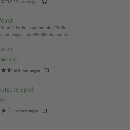
0 Bewertungen
e Orientierung, was Dich
feuer
 | Band 2 der hochspannenden Thriller-
n Preis unter Verschluss
 des norwegischen SPIEGEL-Bestseller-
(Teil 2)
Johnsrud
m die Wahrheit an die
30 Bewertungen
die Frage, wem man
eutsche Spiel
ner
2 Bewertungen
ntegrität lavieren.