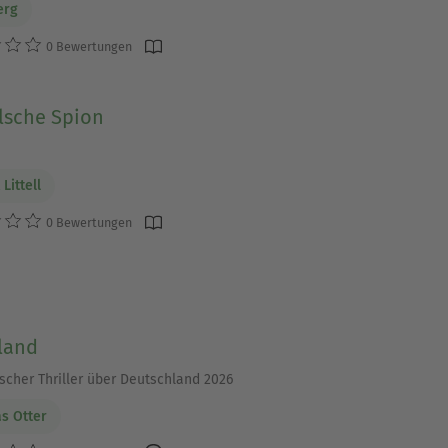
erg
0 Bewertungen
ion, oft mit viel Tempo und
lsche Spion
Littell
g treibt über
0 Bewertungen
n und den Konsequenzen
land
ischer Thriller über Deutschland 2026
s Otter