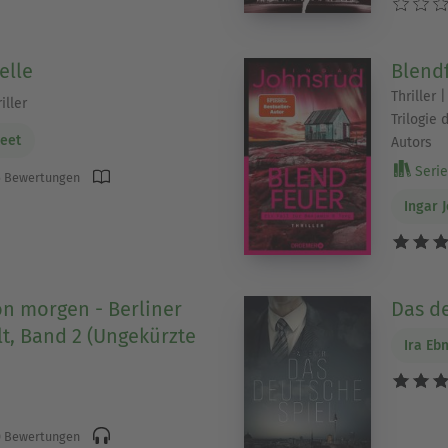
m Genre immer wieder auf und geben Dir eine gut
elle
Blend
Thriller
iller
ung: Ein Geheimnis, das mächtige Kreise um jede
Trilogie
reet
Autors
Serie 
 Bewertungen
Ingar 
ng: Eine Figur, die riskiert, alles zu verlieren, u
ge: Doppelagenten, verdeckte Operationen und 
on morgen - Berliner
Das d
t, Band 2 (Ungekürzte
ann.
Ira Eb
uch: Politiker*innen, die zwischen Ambition und I
 Bewertungen