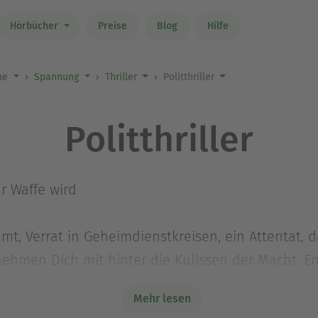
Hörbücher
Preise
Blog
Hilfe
ne
Spannung
Thriller
Politthriller
Politthriller
ur Waffe wird
t, Verrat in Geheimdienstkreisen, ein Attentat, d
r nehmen Dich mit hinter die Kulissen der Macht. 
n bis zu neuen Entdeckungen.
Mehr lesen