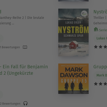
d
Nystr
Manthey-Reihe 2 | Die brutale
Thriller 
isierung …
Geheimni
Serie 
s
Lukas 
1 Bewertungen
- Ein Fall für Benjamin
Gruppe
d 2 (Ungekürzte
Mark 
2 Bewertungen