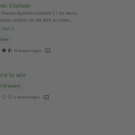
öm: Eismeer
ot; ein bedrückendes
 | Thomas Nyström ermittelt 3 | Ein Mann,
selbst verliert, um die Welt zu retten…
(Teil 3)
Erler
r wie &quot;The
18 Bewertungen
re to win
l Krausert
 Bühne: Bei uns findest Du
0 Bewertungen
fe schätzen. Entdecke Titel