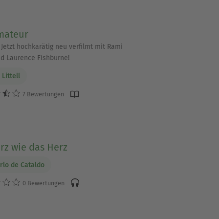
ringen und Entscheidungen
mateur
| Jetzt hochkarätig neu verfilmt mit Rami
d Laurence Fishburne!
Littell
t;Blackout&quot;, wie schnell
7 Bewertungen
ren; in &quot;Im Namen der
rz wie das Herz
mus.
rlo de Cataldo
0 Bewertungen
chaft und organisierte