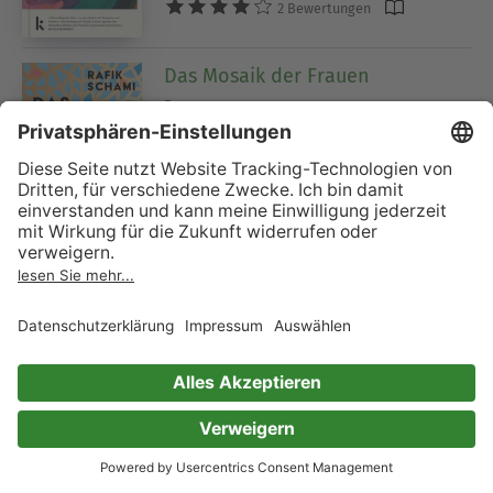
2 Bewertungen
Das Mosaik der Frauen
Roman
Rafik Schami
17 Bewertungen
Lesen. Hören. Bücher
erleben.
Teste 30 Tage kostenlos