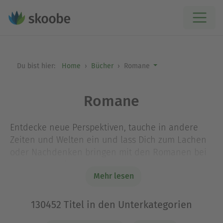
Du bist hier:
Home
Bücher
Romane
Romane
Entdecke neue Perspektiven, tauche in andere
Zeiten und Welten ein und lass Dich zum Lachen
oder Nachdenken bringen mit den Romanen bei
Skoobe! Hier findest Du das ganze
Mehr lesen
Themenspektrum der Belletristik: Entdecke
faszinierende Werke der Gegenwartsliteratur, lass
Dich von einem spannenden Krimi oder Thriller
130452 Titel in den Unterkategorien
fesseln und erlebe große Gefühle mit