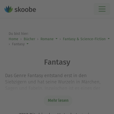
Du bist hier:
Home
Bücher
Romane
Fantasy & Science-Fiction
Fantasy
Fantasy
Das Genre Fantasy entstand erst in den
Siebzigern und hat seine Wurzeln in Märchen,
Sagen und Fabeln. Inzwischen ist es eines der
beliebtesten bei den Lesern. Brechen Sie auf in
Mehr lesen
fantastische Welten und kämpfen Sie an der Seite
von Elfen, Zwergen, Hexen, Heilern. In dieser
Kategorie finden Sie Bestseller von Terry