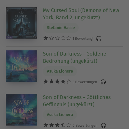
hier Terry Pratchett mit seinem Scheibenwelt-
Zyklus. Für Fans von romantischen
My Cursed Soul (Demons of New
Vampirgeschichten haben wir der Leichtigkeit
York, Band 2, ungekürzt)
halber eine weitere Kategorie angelegt: “Mystery
Stefanie Hasse
& Vampire”
1 Bewertung
Ausblenden
Son of Darkness - Goldene
Bedrohung (ungekürzt)
Asuka Lionera
3 Bewertungen
Son of Darkness - Göttliches
Gefängnis (ungekürzt)
Asuka Lionera
6 Bewertungen