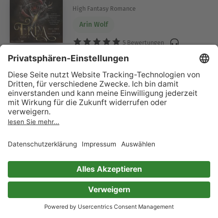
High Fantasy Romance
Arin Wolf
5 Bewertungen
Tochter des Ozeans
Aphrodites Entscheidung
Leinani Klaas
1 Bewertung
A Kiss of Fire and Snow
Märchenhafte Strangers-to-Lovers-Fantasy
Britta Strauss
8 Bewertungen