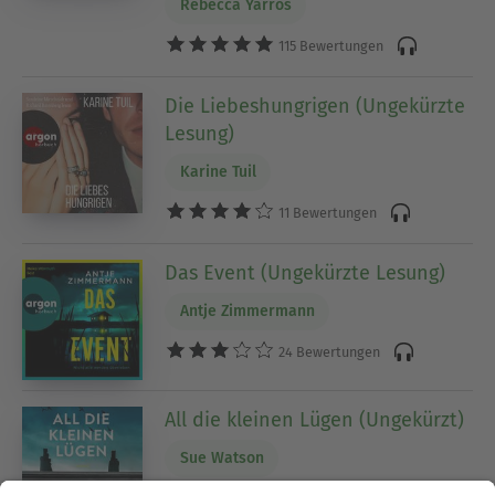
Rebecca Yarros
115 Bewertungen
Die Liebeshungrigen (Ungekürzte
Lesung)
Karine Tuil
11 Bewertungen
Das Event (Ungekürzte Lesung)
Antje Zimmermann
24 Bewertungen
All die kleinen Lügen (Ungekürzt)
Sue Watson