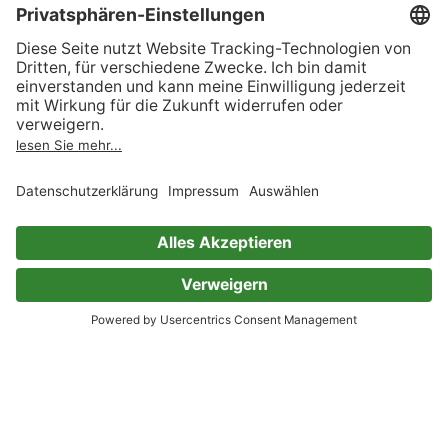
122 Bewertungen
Die Fremde neben dir
(Ungekürzte Lesung)
Se-Ah Jang
84 Bewertungen
Coach - Gegen alle Regeln
TikTok-Liebling Devney Perry mit neuer
prickelnder Sports-Romance-Serie. #SingleDad
#SecondChance #U
Serie (Teil 1)
Devney Perry
77 Bewertungen
All die Farben zwischen uns