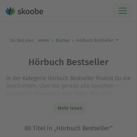
Du bist hier:
Home
Bücher
Hörbuch Bestseller
Hörbuch Bestseller
In der Kategorie Hörbuch Bestseller findest Du die
Geschichten, über die gerade alle sprechen –
spannend, bewegend oder voller Witz und
Zeitgeist. Diese Titel stehen nicht ohne Grund
Mehr lesen
ganz oben auf den Hörbuch-Bestsellerlisten: Sie
treffen den Nerv der Zeit, begeistern mit starken
Figuren und fesselnden Plots. Dank der
80 Titel in „Hörbuch Bestseller“
professionellen Lesung wird jedes Hörbuch zum