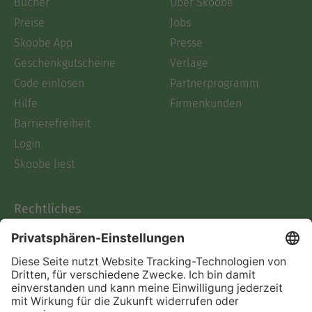
Bücher
Über Skoobe
Preise
Jobs
Skoobe App
Presse
Geschenkgutscheine
Verlage
Code einlösen
Partnerprogramm
Hilfe
Firmenkunden
Barrierefreiheit
Login
Skoobe liest
Rechtliches
Datenschutz
AGB
Informationen nach Data
Act
Verträge hier kündigen