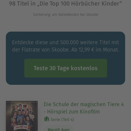
Ausblenden
98 Titel in „Die Top 100 Hörbücher Kinder“
Sortierung: am beliebtesten bei Skoobe
Entdecke diese und 500.000 weitere Titel mit
der Flatrate von Skoobe. Ab 12,99 € im Monat.
Teste 30 Tage kostenlos
Die Schule der magischen Tiere 4
- Hörspiel zum Kinofilm
Serie (Teil 4)
Margit Auer