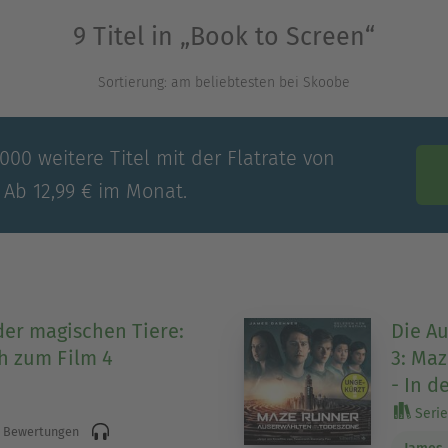
9 Titel in „Book to Screen“
Sortierung: am beliebtesten bei Skoobe
00 weitere Titel mit der Flatrate von
 Ab 12,99 € im Monat.
der magischen Tiere:
Die A
h zum Film 4
3: Ma
- In d
Serie 
 Bewertungen