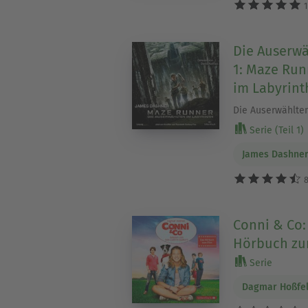
1
Die Auserwä
1: Maze Run
im Labyrint
Die Auserwählten
Serie (Teil 1)
James Dashne
8
Conni & Co:
Hörbuch zu
Serie
Dagmar Hoßfe