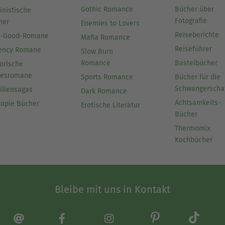
Gothic Romance
Bücher über
inistische
Fotografie
her
Enemies to Lovers
Reiseberichte
l-Good-Romane
Mafia Romance
Reiseführer
ency Romane
Slow Burn
Romance
Bastelbücher
orische
besromane
Sports Romance
Bücher für die
Schwangerscha
iliensagas
Dark Romance
Achtsamkeits-
topie Bücher
Erotische Literatur
Bücher
Thermomix
Kochbücher
Bleibe mit uns in Kontakt