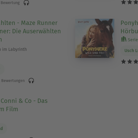
 Bewertung
hlten - Maze Runner
Ponyhe
ner: Die Auserwählten
Hörbu
h
Serie 
 im Labyrinth
Usch 
r
 Bewertungen
 Conni & Co - Das
m Film
ld