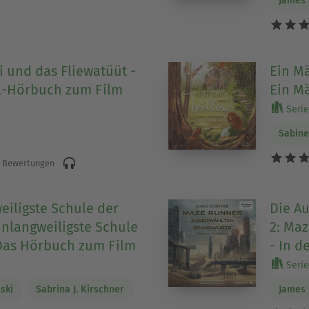
James
i und das Fliewatüüt -
Ein M
l-Hörbuch zum Film
Ein M
Serie 
Sabin
 Bewertungen
eiligste Schule der
Die A
unlangweiligste Schule
2: Ma
 Das Hörbuch zum Film
- In d
Serie 
ski
Sabrina J. Kirschner
James