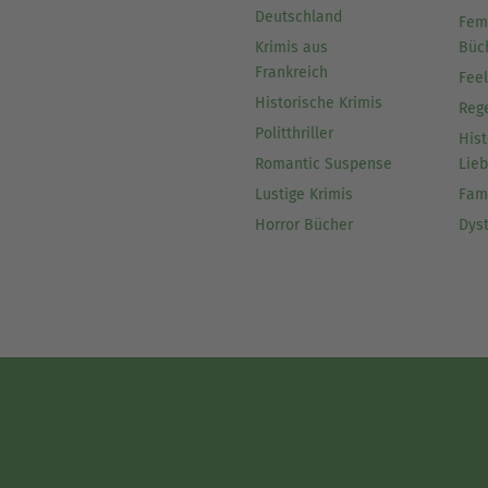
Deutschland
Fem
Krimis aus
Büc
Frankreich
Fee
Historische Krimis
Reg
Politthriller
Hist
Romantic Suspense
Lie
Lustige Krimis
Fam
Horror Bücher
Dys