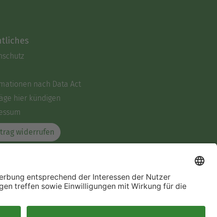
tliches
nschutz
rmationen nach Data Act
äge hier kündigen
essum
trag widerrufen