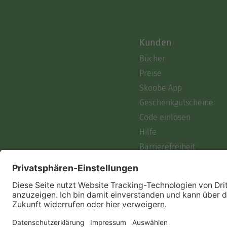
Kunden
Bücher
Preise
Skoobe App
Geschenkgutscheine
Code einlösen
Hilfe
Barrierefreiheit
Login
Skoobe liest