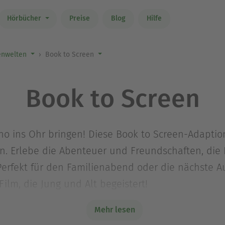
Hörbücher
Preise
Blog
Hilfe
nwelten
Book to Screen
Book to Screen
no ins Ohr bringen! Diese Book to Screen-Adaptio
. Erlebe die Abenteuer und Freundschaften, die
 Perfekt für den Familienabend oder die nächste 
ilm, die Jung und Alt begeistert!
Mehr lesen
Ausblenden