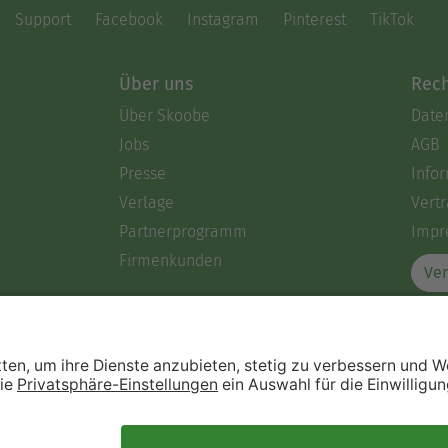
Support
Facebook
Instagram
Pinterest
TikTok
Über uns
Rech
Über Skoobe
Date
Jobs
AGB
Presse
Info
Verlage
Vertr
Partnerprogramm
Impr
Firmenkunden
Ver
Immer ein gutes Buch