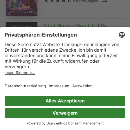
4 Bewertungen
What Mother Won't Tell Me
Ivar Leon Menger
9 Bewertungen
Burn the Kingdom Down
Addie Thorley
0 Bewertungen