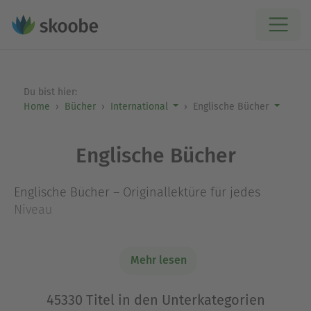
Du bist hier:
Home
Bücher
International
Englische Bücher
Englische Bücher
Englische Bücher – Originallektüre für jedes
Niveau
Englische Bücher bieten Dir die perfekte
Mehr lesen
Möglichkeit, nicht nur internationale Literatur zu
genießen, sondern deine Sprachkenntnisse zu
verbessern und englische Bücher im Original zu
45330 Titel in den Unterkategorien