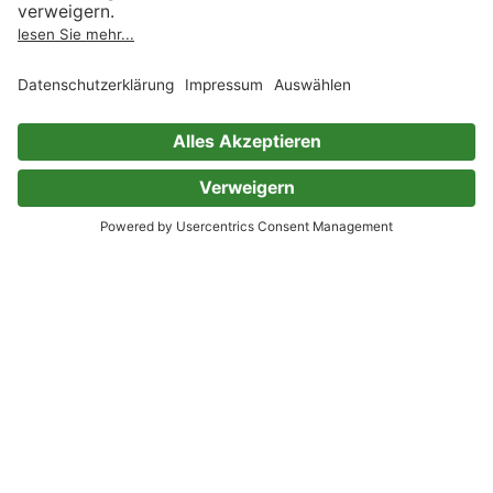
3 Bewertungen
Kategorien, die „Psychothriller“ ähnlich sind
Thriller
Empfehlungen Thriller
Klassische Thriller
Actionthriller
Politthriller
Thriller Amerika
Thriller UK
Thriller Deutschland
Thriller Skandinavien
Thriller Südeuropa
Thriller Andere Länder
Spannung