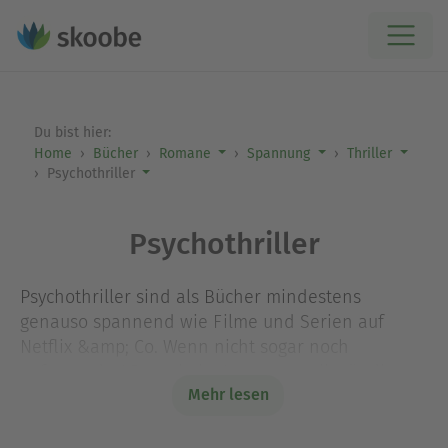
Du bist hier:
Home
Bücher
Romane
Spannung
Thriller
Psychothriller
Psychothriller
Psychothriller sind als Bücher mindestens
genauso spannend wie Filme und Serien auf
Netflix &amp; Co. Wenn nicht sogar noch
aufregender! Denn beim Lesen verselbständigt
Mehr lesen
sich Deine Fantasie und Du malst Dir das Grauen
zwischen den Zeilen noch viel detaillierter aus.
Diese Pageturner haben das Zeug dazu, Dir den