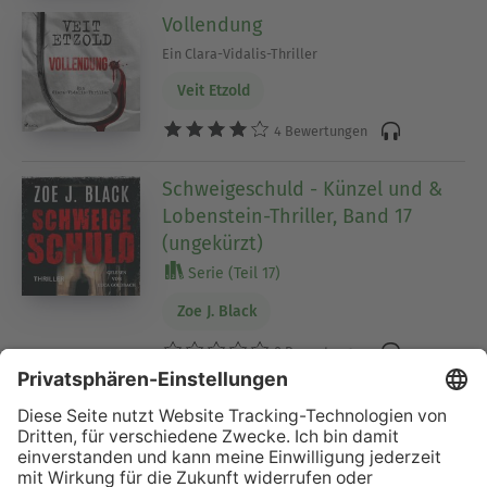
Vollendung
Ein Clara-Vidalis-Thriller
Veit Etzold
4 Bewertungen
Schweigeschuld - Künzel und &
Lobenstein-Thriller, Band 17
(ungekürzt)
Serie (Teil 17)
Zoe J. Black
0 Bewertungen
Mutter sieht alles (Ungekürzt)
J. A. Baker