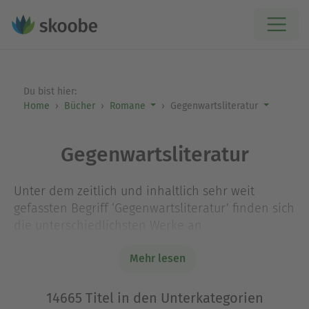
Du bist hier:
Home
Bücher
Romane
Gegenwartsliteratur
Gegenwartsliteratur
Unter dem zeitlich und inhaltlich sehr weit
gefassten Begriff ‘Gegenwartsliteratur’ finden sich
die unterschiedlichsten Werke an
zeitgenössischer Literatur, die je nach Thematik
Mehr lesen
noch unter genauer definierte Bereiche fallen.
Alles, was mit Familienalltag und Leben in
Familien zu tun hat, fällt unter
14665 Titel in den Unterkategorien