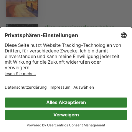
Alles, was wir verloren haben
Valerie Geary
0 Bewertungen
Das geheime Buch der Flora Lea
Ausgabe ebook
Patti Callahan Henry
4 Bewertungen