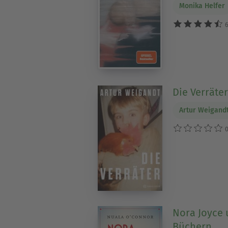
Monika Helfer
6
Die Verräter
Artur Weigand
0
Nora Joyce 
Büchern