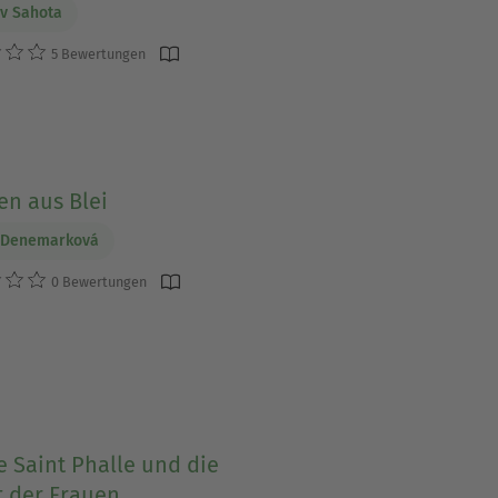
v Sahota
5 Bewertungen
en aus Blei
 Denemarková
0 Bewertungen
e Saint Phalle und die
t der Frauen