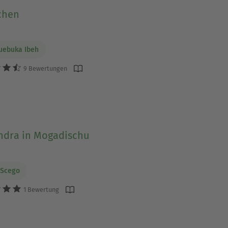
chen
uebuka Ibeh
9 Bewertungen
ndra in Mogadischu
 Scego
1 Bewertung