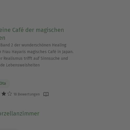
leine Café der magischen
en
Band 2 der wunderschönen Healing
 Frau Hayaris magisches Café in Japan.
r Realismus trifft auf Sinnsuche und
nde Lebensweisheiten
 Ota
18 Bewertungen
orzellanzimmer