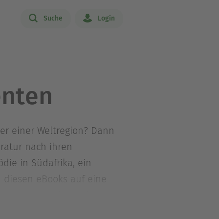
Suche
Login
enten
er einer Weltregion? Dann
eratur nach ihren
die in Südafrika, ein
n diesen eBooks auf eine
r Protagonist:innen in