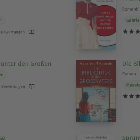
Romanbio
r
Gabrie
 Bewertungen
 unter den Großen
Die B
Roman
en
Masate
 Bewertungen
se
Sprun