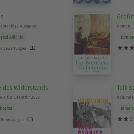
t
Großm
sprachige Ausgabe
Roman
ozi Adichie
Benja
4 Bewertungen
e des Widerstands
Talk S
is für Literatur 2025
Kolumne
ahorkai
Jamaic
 Bewertungen