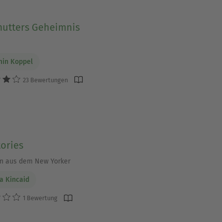
utters Geheimnis
min Koppel
23 Bewertungen
tories
n aus dem New Yorker
a Kincaid
1 Bewertung