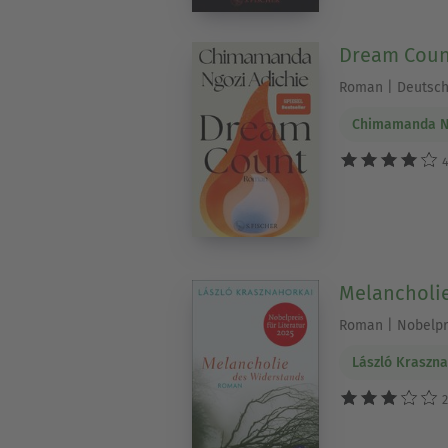
Dream Coun
Roman | Deutsch
Chimamanda Ng
4
Melancholi
Roman | Nobelpre
László Kraszn
2