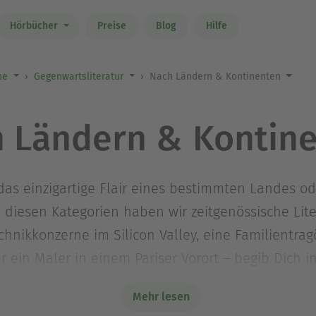
Hörbücher
Preise
Blog
Hilfe
ne
Gegenwartsliteratur
Nach Ländern & Kontinenten
 Ländern & Kontin
as einzigartige Flair eines bestimmten Landes od
In diesen Kategorien haben wir zeitgenössische Lit
chnikkonzerne im Silicon Valley, eine Familientragö
 ein Maler in einem Pariser Vorort – begib Dich i
entdecke die vielfältigen Lebenswirklichkeiten de
Mehr lesen