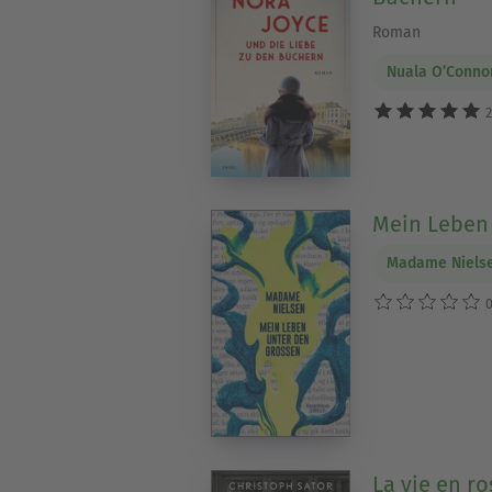
Roman
Nuala O’Conno
2
Mein Leben
Madame Niels
0
La vie en ro