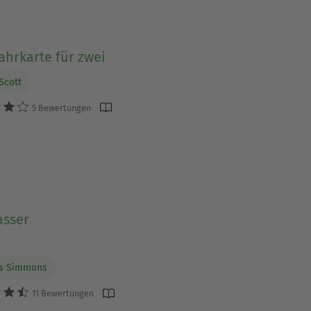
ahrkarte für zwei
Scott
5 Bewertungen
asser
es Simmons
11 Bewertungen