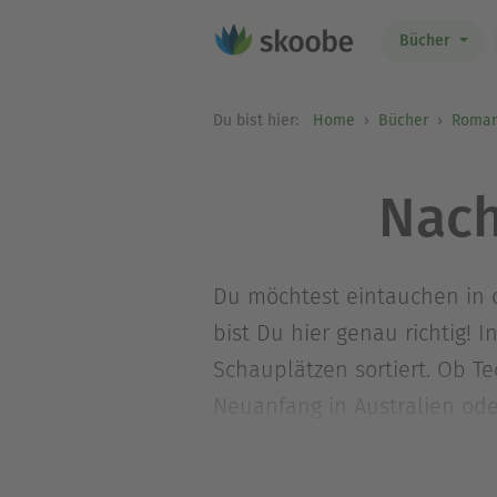
Bücher
Du bist hier:
Home
Bücher
Roma
Nach
Du möchtest eintauchen in d
bist Du hier genau richtig! 
Schauplätzen sortiert. Ob Te
Neuanfang in Australien oder
Reise rund um die Welt und 
diesen Gegenwartsromanen.