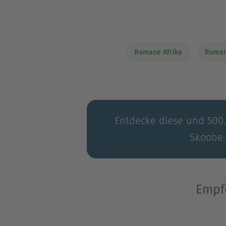
Romane Afrika
Roman
Entdecke diese und 500.0
Skoobe.
Empf