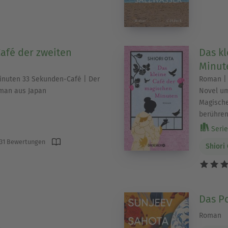
Café der zweiten
Das k
Minut
inuten 33 Sekunden-Café | Der
Roman | 
oman aus Japan
Novel um
Magische
berühre
Serie
31 Bewertungen
Shiori
Das P
Roman