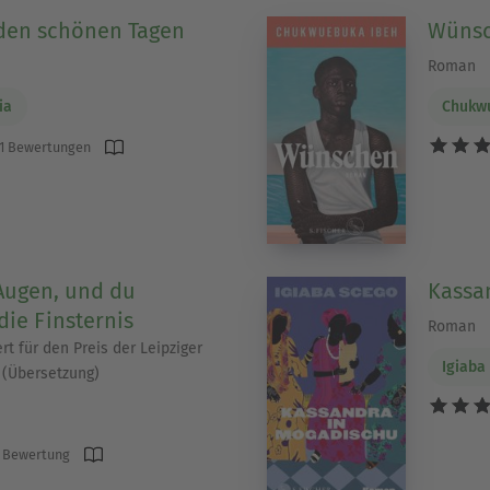
 den schönen Tagen
Wüns
Roman
ia
Chukw
1 Bewertungen
 Augen, und du
Kassa
 die Finsternis
Roman
t für den Preis der Leipziger
Igiaba
(Übersetzung)
 Bewertung