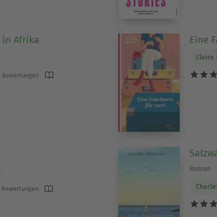
in Afrika
Eine F
Claire 
 Bewertungen
Salzw
Roman
Charl
 Bewertungen