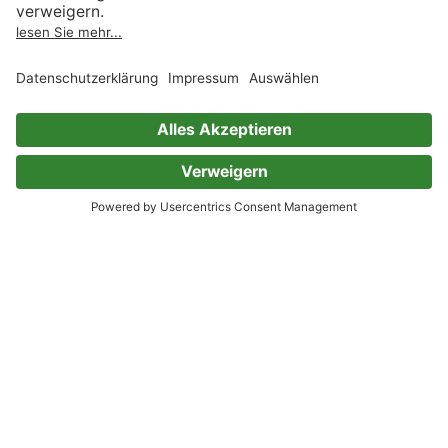
TikTok
Kunden
Über uns
Bücher
Über Skoobe
Preise
Jobs
Skoobe App
Presse
Geschenkgutscheine
Verlage
Code einlösen
Partnerprogramm
Hilfe
Firmenkunden
Barrierefreiheit
Login
Skoobe liest
Rechtliches
Datenschutz