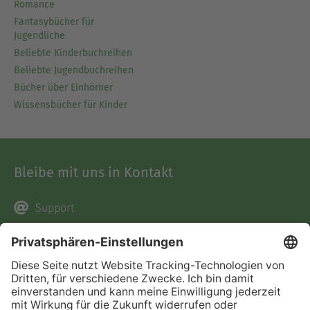
Romance
Fantasybücher für
Jugendliche
Beliebte Kinderbuchreihen
Beliebte Jugendbuchreihen
Bücher über Einhörner
Wissensbücher für Kinder
Bleibe mit uns in Kontakt
Support
Facebook
Instagram
Pinterest