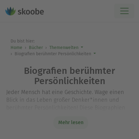
Du bist hier:
Home
Bücher
Themenwelten
Biografien berühmter Persönlichkeiten
Biografien berühmter
Persönlichkeiten
Jeder Mensch hat eine Geschichte. Wage einen
Blick in das Leben großer Denker*innen und
berühmter Persönlichkeiten! Diese Biographien
entführen Dich in die Köpfe derjenigen, die
Mehr lesen
Geschichte geschrieben haben. Erlebe Triumphe,
Misserfolge und die Momente, die sie an die
Spitze brachten.