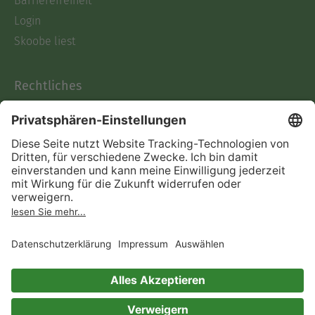
Barrierefreiheit
Login
Skoobe liest
Rechtliches
Datenschutz
AGB
Informationen nach Data
Act
Verträge hier kündigen
Impressum
Vertrag widerrufen
Immer ein gutes Buch