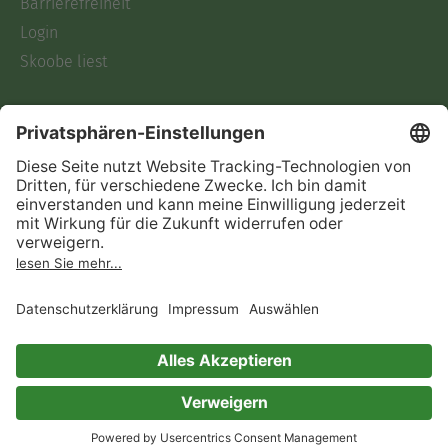
Barrierefreiheit
Login
Skoobe liest
Rechtliches
Datenschutz
AGB
Informationen nach Data
Act
Verträge hier kündigen
Impressum
Vertrag widerrufen
Immer ein gutes Buch