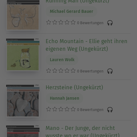
Running Man (Ungekürzt)
Erwachsenwerdens. Wir haben Klassiker,
Neuerscheinungen, Bestseller und natürlich auch
Michael Gerard Bauer
die beliebtesten Jugendroman-Reihen für Dich
0 Bewertungen
zusammengestellt.
Echo Mountain - Ellie geht ihren
Ausblenden
eigenen Weg (Ungekürzt)
Lauren Wolk
0 Bewertungen
Herzsteine (Ungekürzt)
Hannah Jansen
0 Bewertungen
Mano - Der Junge, der nicht
wusste wo er war (Ungekürzt)