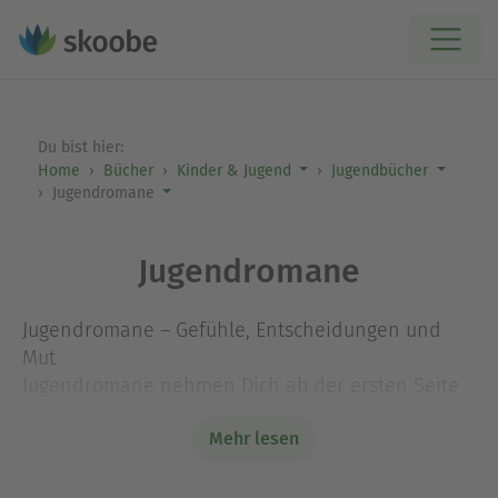
Du bist hier:
Home
Bücher
Kinder & Jugend
Jugendbücher
Jugendromane
Jugendromane
Jugendromane – Gefühle, Entscheidungen und
Mut
Jugendromane nehmen Dich ab der ersten Seite
mit auf eine Reise in fantastische Welten, in den
Mehr lesen
ganz normalen Alltag oder in Zeiten, die weit
zurückliegen. Du tauchst ein in das Leben Deiner
Lieblingsfiguren und bist plötzlich mitten in ihren