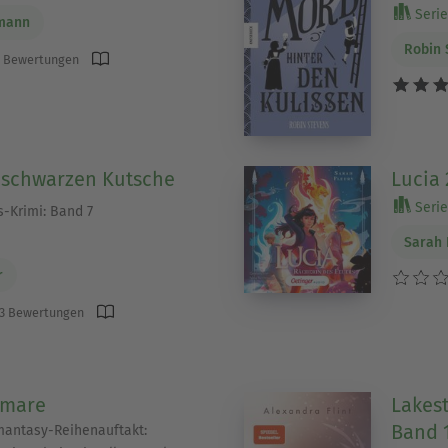
Serie 
mann
Robin 
 Bewertungen
r schwarzen Kutsche
Lucia 
Serie 
-Krimi: Band 7
Sarah 
r
3 Bewertungen
tmare
Lakes
Band 
mantasy-Reihenauftakt: