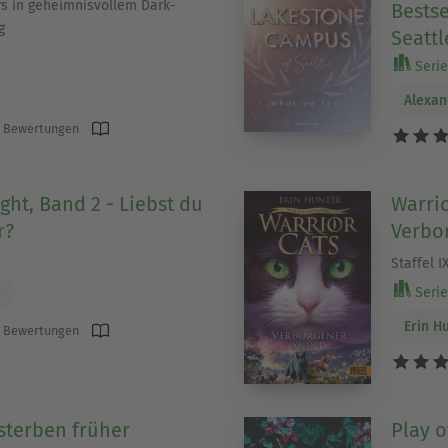
s in geheimnisvollem Dark-
Bestse
g
Seattl
Serie 
Alexan
 Bewertungen
ght, Band 2 - Liebst du
Warrio
r?
Verbo
Staffel I
Serie 
e
Erin H
 Bewertungen
sterben früher
Play o