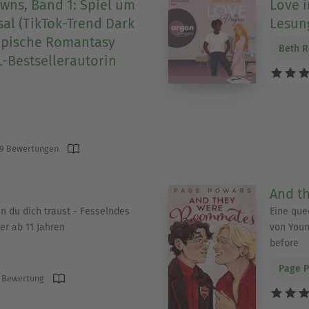
owns, Band 1: Spiel um
Love i
sal (TikTok-Trend Dark
Lesun
epische Romantasy
Beth R
-Bestsellerautorin
9 Bewertungen
And t
nn du dich traust - Fesselndes
Eine que
r ab 11 Jahren
von Youn
before
Page 
 Bewertung