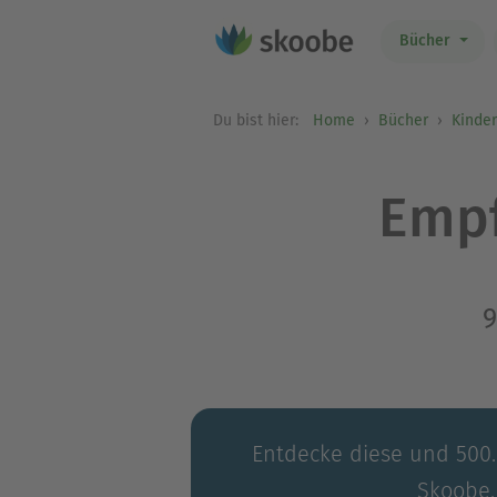
Bücher
Du bist hier:
Home
Bücher
Kinde
Empf
9
Entdecke diese und 500.0
Skoobe.