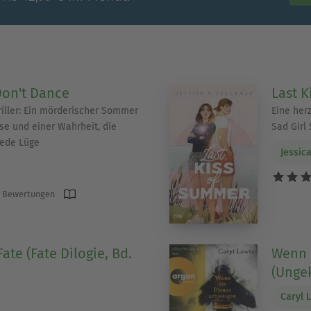
Don't Dance
Last 
iller: Ein mörderischer Sommer
Eine her
se und einer Wahrheit, die
Sad Girl
 jede Lüge
Jessic
 Bewertungen
Fate (Fate Dilogie, Bd.
Wenn 
(Unge
Caryl 