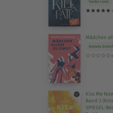
Saskia Louis
1
Mädchen all
Daniela Drösc
0
Kiss Me Now
Band 3 (Kn
SPIEGEL-Bes