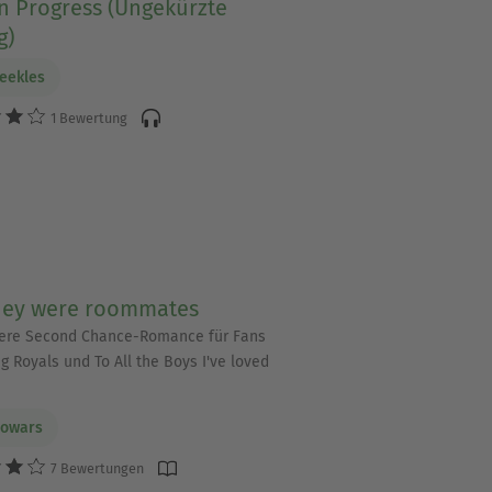
n Progress (Ungekürzte
g)
eekles
1 Bewertung
hey were roommates
ere Second Chance-Romance für Fans
g Royals und To All the Boys I've loved
Powars
7 Bewertungen