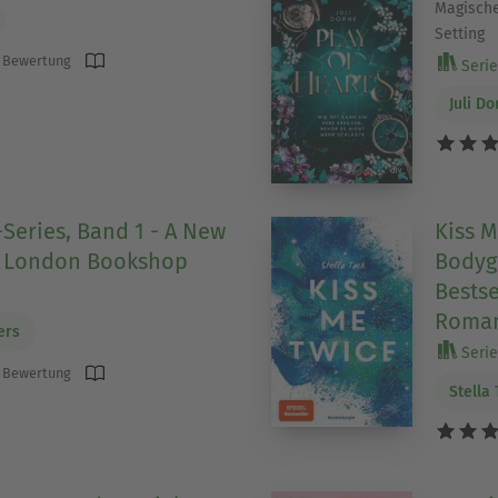
Magische
Setting
 Bewertung
Serie 
Juli D
eries, Band 1 - A New
Kiss M
y London Bookshop
Bodyg
Bestse
Roman
ers
Serie 
 Bewertung
Stella