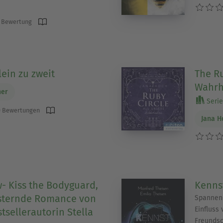
 Bewertung
ein zu zweit
The Ru
Wahrh
her
Serie 
 Bewertungen
Jana H
- Kiss the Bodyguard,
Kenns
isternde Romance von
Spannen
Einfluss
tsellerautorin Stella
Freundsc