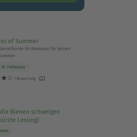
Kiss of Summer
zzerreißende YA-Romance für deinen
 Summer
a M. Felleman
1 Bewertung
die Bienen schweigen
kürzte Lesung)
Lewis