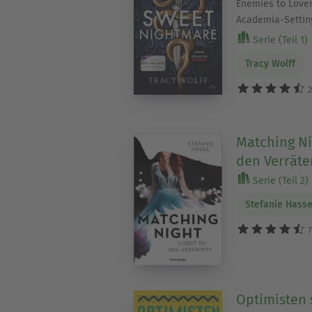
Enemies to Lover
Academia-Settin
Serie (Teil 1)
Tracy Wolff
2
Matching Ni
den Verräte
Serie (Teil 2)
Stefanie Hass
7
Optimisten 