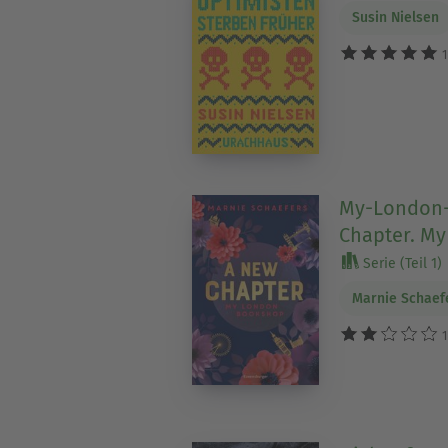
Susin Nielsen
1
My-London-S
Chapter. M
Serie (Teil 1)
Marnie Schaef
1