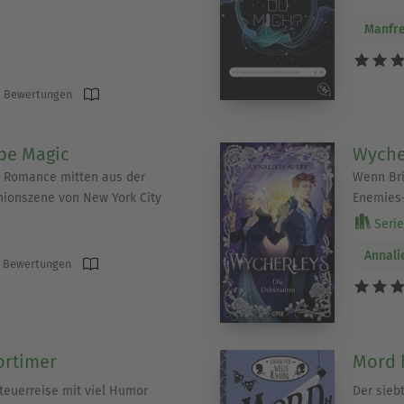
Manfre
 Bewertungen
be Magic
Wyche
e Romance mitten aus der
Wenn Bri
hionszene von New York City
Enemies
Serie 
Annali
 Bewertungen
ortimer
Mord 
euerreise mit viel Humor
Der sieb