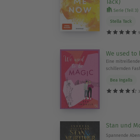
Tack)
Serie (Teil 3)
Stella Tack
9
We used to 
Eine mitreißend
schillernden Fas
Bea Ingalls
3
Stan und M
Spannende Abent