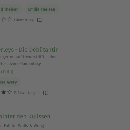
d Theisen
Emilia Theisen
1 Bewertung
rleys - Die Debütantin
dgerton auf Hexen trifft - eine
-to-Lovers-Romantasy
(Teil 1)
ese Avery
13 Bewertungen
hinter den Kulissen
te Fall für Wells & Wong