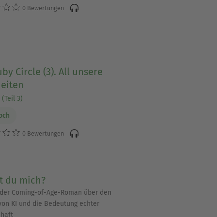
0 Bewertungen
by Circle (3). All unsere
eiten
(Teil 3)
och
0 Bewertungen
t du mich?
der Coming-of-Age-Roman über den
 von KI und die Bedeutung echter
haft