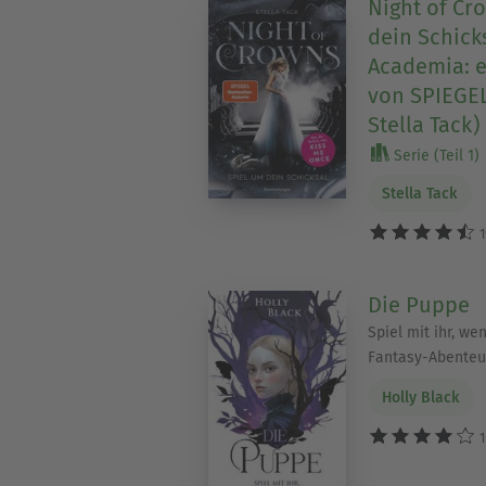
Night of Cr
dein Schick
Academia: 
von SPIEGEL
Stella Tack)
Serie (Teil 1)
Stella Tack
1
Die Puppe
Spiel mit ihr, we
Fantasy-Abenteue
Holly Black
1