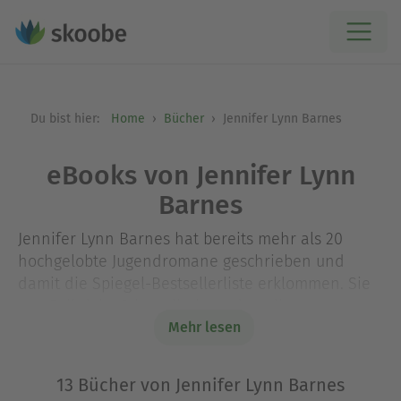
Du bist hier:
Home
Bücher
Jennifer Lynn Barnes
eBooks von Jennifer Lynn
Barnes
Jennifer Lynn Barnes hat bereits mehr als 20
hochgelobte Jugendromane geschrieben und
damit die Spiegel-Bestsellerliste erklommen. Sie
war Fulbright-Stipendiatin und studierte
Psychologie, Psychiatrie und Kognitionsforschung.
Mehr lesen
Ihren Abschluss machte sie an der Yale University
und arbeitete als Professorin für Psychologie und
13 Bücher von Jennifer Lynn Barnes
Kreatives Schreiben, bevor sie sich ausschließlich