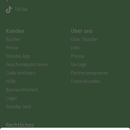
TikTok
Kunden
Über uns
Bücher
Über Skoobe
Preise
Jobs
Skoobe App
Presse
Geschenkgutscheine
Verlage
Code einlösen
Partnerprogramm
Hilfe
Firmenkunden
Barrierefreiheit
Login
Skoobe liest
Rechtliches