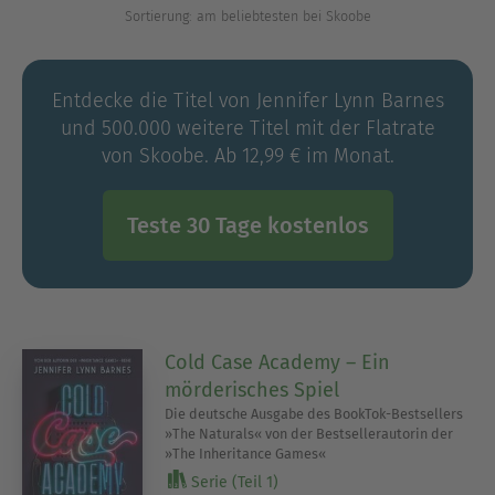
Sortierung: am beliebtesten bei Skoobe
ihrem eigenen Schreiben widmete.
Entdecke die Titel von Jennifer Lynn Barnes
und 500.000 weitere Titel mit der Flatrate
von Skoobe. Ab 12,99 € im Monat.
Teste 30 Tage kostenlos
Cold Case Academy – Ein
mörderisches Spiel
Die deutsche Ausgabe des BookTok-Bestsellers
»The Naturals« von der Bestsellerautorin der
»The Inheritance Games«
Serie (Teil 1)