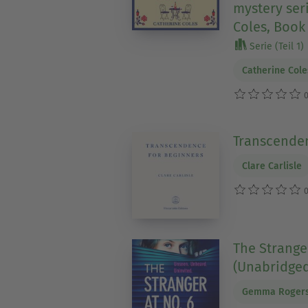
mystery ser
Coles, Book
Serie (Teil 1)
Catherine Cole
0
Transcenden
Clare Carlisle
0
The Stranger
(Unabridged
Gemma Roger