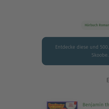
Sprachkenntnissen. Durch d
Sprachverständnis auf natür
für verschiedene Sprachnive
Hörbuch Roma
Entdecke diese und 500.0
Skoobe.
Benjamin th