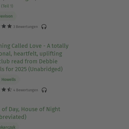
(Teil 1)
Davison
3 Bewertungen
hing Called Love - A totally
nal, heartfelt, uplifting
club read from Debbie
s for 2025 (Unabridged)
 Howells
4 Bewertungen
of Day, House of Night
breviated)
okarczuk