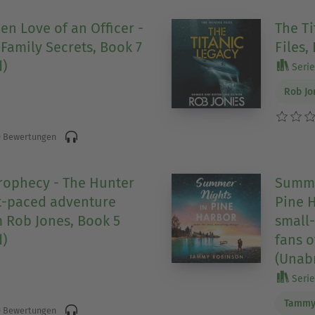
en Love of an Officer -
The Ti
Family Secrets, Book 7
Files,
)
Serie 
Rob Jo
 Bewertungen
rophecy - The Hunter
Summe
ast-paced adventure
Pine 
m Rob Jones, Book 5
small
)
fans o
(Unab
Serie 
Tammy
 Bewertungen