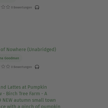
0 Bewertungen
 of Nowhere (Unabridged)
na Goodman
0 Bewertungen
and Lattes at Pumpkin
 - Birch Tree Farm - A
 NEW autumn small town
ce with a pinch of pumpkin