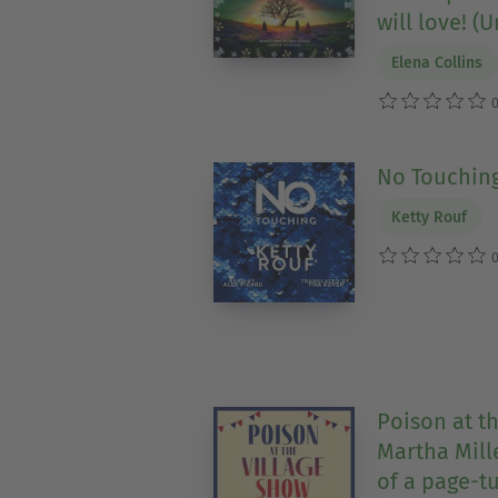
will love! (
Elena Collins
0
No Touchin
Ketty Rouf
0
Poison at t
Martha Mille
of a page-t