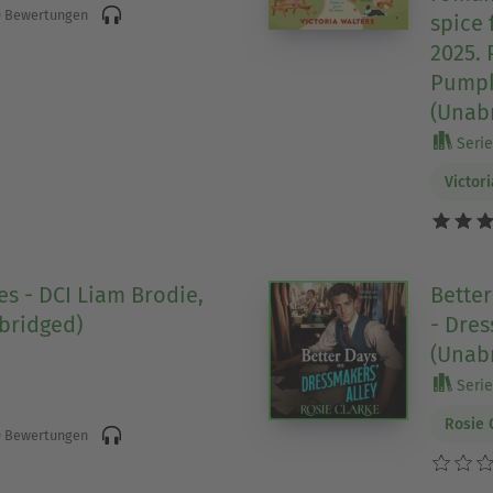
 Bewertungen
spice 
2025. 
Pumpki
(Unab
Serie 
Victor
s - DCI Liam Brodie,
Better
bridged)
- Dres
(Unab
Serie 
Rosie 
 Bewertungen