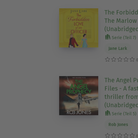
The Forbidd
The Marlow 
(Unabridged
Serie (Teil 7)
Jane Lark
0
The Angel P
Files - A f
thriller fro
(Unabridged
Serie (Teil 5)
Rob Jones
0