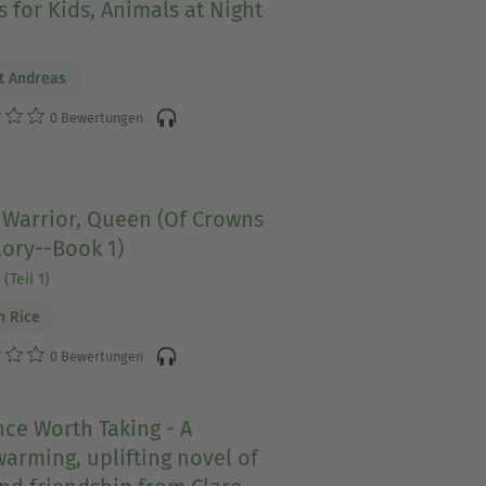
s for Kids, Animals at Night
t Andreas
0 Bewertungen
 Warrior, Queen (Of Crowns
ory--Book 1)
(Teil 1)
n Rice
0 Bewertungen
ce Worth Taking - A
arming, uplifting novel of