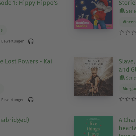
sode 1: Hippy Hippo's
Storie
Serie
Vincen
as
 Bewertungen
e Lost Powers - Kai
Slave,
and Gl
Serie 
n
Morga
 Bewertungen
nabridged)
A Chan
heartw