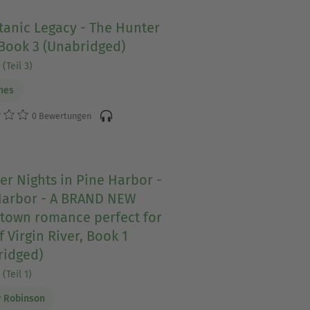
tanic Legacy - The Hunter
 Book 3 (Unabridged)
(Teil 3)
nes
0 Bewertungen
r Nights in Pine Harbor -
Harbor - A BRAND NEW
-town romance perfect for
f Virgin River, Book 1
ridged)
(Teil 1)
 Robinson