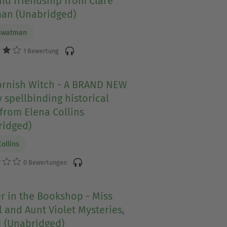
nd friendship from Clare
an (Unabridged)
 Swatman
1 Bewertung
ornish Witch - A BRAND NEW
y spellbinding historical
from Elena Collins
ridged)
Collins
0 Bewertungen
r in the Bookshop - Miss
l and Aunt Violet Mysteries,
1 (Unabridged)