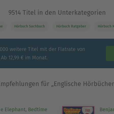
as regelmäßige Hören lassen sich Aussprache, Wo
9514 Titel in den Unterkategorien
liche Weise vertiefen. Je nach Titel und Erzählte
aus geeignet.
ne
Hörbuch Sachbuch
Hörbuch Ratgeber
Hörbuch 
Ausblenden
00 weitere Titel mit der Flatrate von
 Ab 12,99 € im Monat.
Empfehlungen für „Englische Hörbücher
e Elephant, Bedtime
Benja