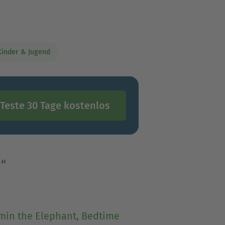
rtschatz und
mpo sind englische Hörbücher
Kinder & Jugend
Teste 30 Tage kostenlos
“
min the Elephant, Bedtime