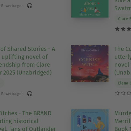
love a
 Bewertungen
Swatm
Clare
of Shared Stories - A
The C
plifting novel of
utterl
iendship from Clare
novel 
 2025 (Unabridged)
(Unab
n
Elena 
 Bewertungen
itches - The BRAND
Murde
ting historical
Merril
vel, fans of Outlander
Book 