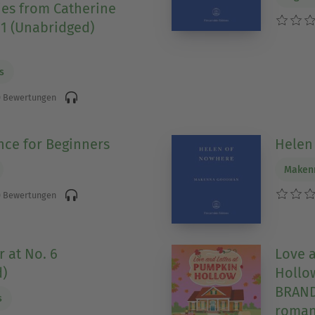
ies from Catherine
 1 (Unabridged)
s
 Bewertungen
ce for Beginners
Helen
Maken
 Bewertungen
 at No. 6
Love 
)
Hollow
BRAND
s
roman