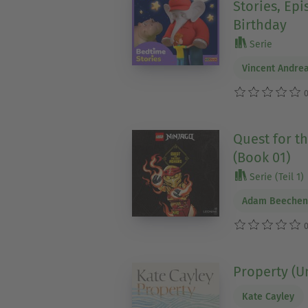
Stories, Epi
Birthday
Serie
Vincent Andre
0
Quest for th
(Book 01)
Serie (Teil 1)
Adam Beeche
0
Property (U
Kate Cayley