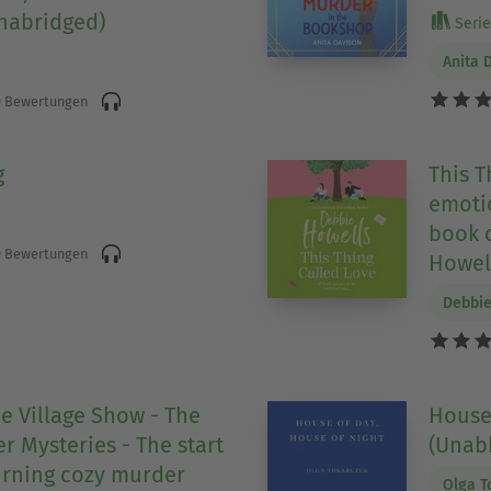
Unabridged)
Serie 
Anita 
 Bewertungen
g
This T
emotio
book 
 Bewertungen
Howell
Debbie
he Village Show - The
House 
r Mysteries - The start
(Unab
urning cozy murder
Olga T