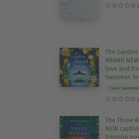
0
The Garden 
BRAND NEW u
love and fr
Swatman for
Clare Swatma
0
The Three W
NEW captiva
timeslip no