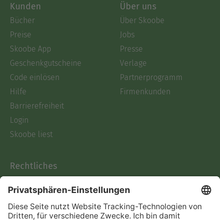
Kunden
Über uns
Bücher
Über Skoobe
Preise
Jobs
Skoobe App
Presse
Geschenkgutscheine
Verlage
Code einlösen
Partnerprogramm
Hilfe
Firmenkunden
Barrierefreiheit
Login
Skoobe liest
Rechtliches
Datenschutz
AGB
Informationen nach Data