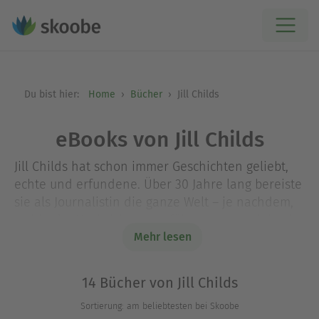
Du bist hier:
Home
Bücher
Jill Childs
eBooks von Jill Childs
Jill Childs hat schon immer Geschichten geliebt,
echte und erfundene. Über 30 Jahre lang bereiste
sie als Journalistin die ganze Welt – je nachdem,
wohin die Nachrichten sie führten. Heute lebt sie
als Autorin mit ihrem Mann und ihren Zwillingen
Mehr lesen
in London.
14 Bücher von Jill Childs
Sortierung: am beliebtesten bei Skoobe