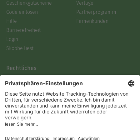
Geschenkgutscheine
Verlage
Code einlösen
Partnerprogramm
Hilfe
Firmenkunden
Barrierefreiheit
Login
Skoobe liest
Rechtliches
Datenschutz
AGB
Informationen nach Data
Act
Verträge hier kündigen
Impressum
Vertrag widerrufen