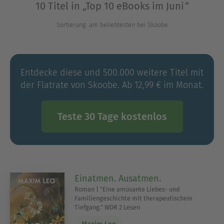
Ausblenden
10 Titel in „Top 10 eBooks im Juni“
Sortierung: am beliebtesten bei Skoobe
Entdecke diese und 500.000 weitere Titel mit
der Flatrate von Skoobe. Ab 12,99 € im Monat.
Teste 30 Tage kostenlos
Einatmen. Ausatmen.
Roman | "Eine amüsante Liebes- und
Familiengeschichte mit therapeutischem
Tiefgang." WDR 2 Lesen