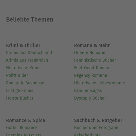
Beliebte Themen
Krimi & Thriller
Romane & Mehr
Krimis aus Deutschland
Queere Romane
Krimis aus Frankreich
Feministische Bücher
Historische Krimis
Feel-Good-Romane
Politthriller
Regency Romane
Romantic Suspense
Historische Liebesromane
Lustige Krimis
Familiensagas
Horror Bücher
Dystopie Bücher
Romance & Spice
Sachbuch & Ratgeber
Gothic Romance
Bücher über Fotografie
Enemies to Lovers
Reiseberichte