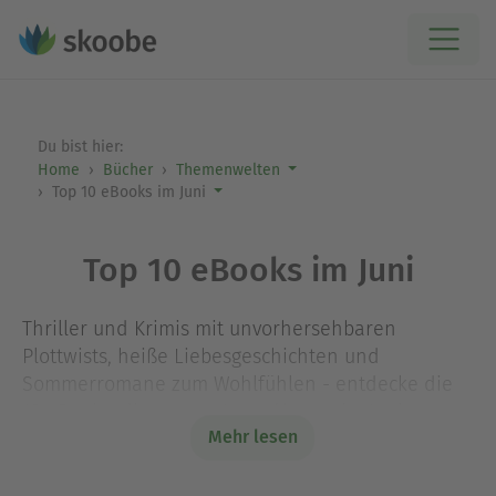
Du bist hier:
Home
Bücher
Themenwelten
Top 10 eBooks im Juni
Top 10 eBooks im Juni
Thriller und Krimis mit unvorhersehbaren
Plottwists, heiße Liebesgeschichten und
Sommerromane zum Wohlfühlen - entdecke die
10 eBooks, die unsere Leser*innen im Juni am
Mehr lesen
meisten begeistert haben.