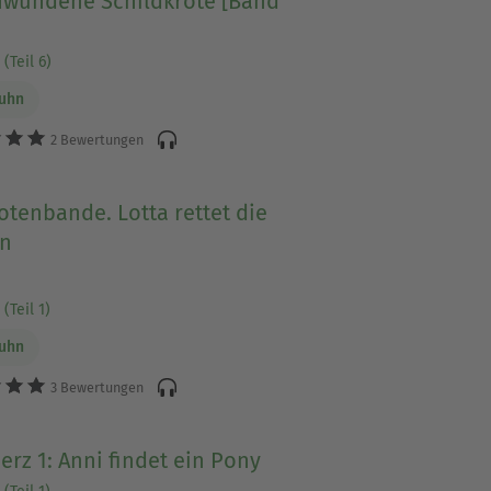
hwundene Schildkröte [Band
(Teil 6)
Luhn
2 Bewertungen
otenbande. Lotta rettet die
n
(Teil 1)
Luhn
3 Bewertungen
rz 1: Anni findet ein Pony