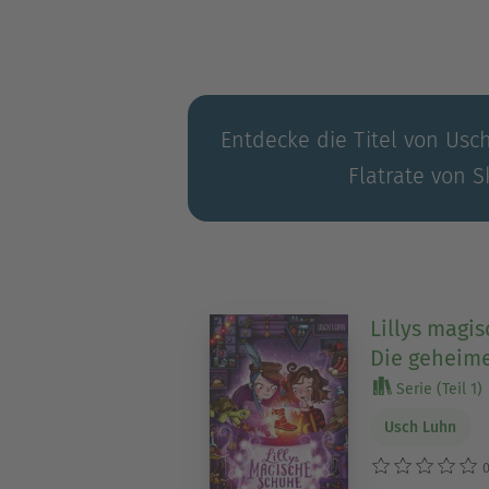
Entdecke die Titel von Usc
Flatrate von S
Lillys magi
Die geheime
Serie (Teil 1)
Usch Luhn
0