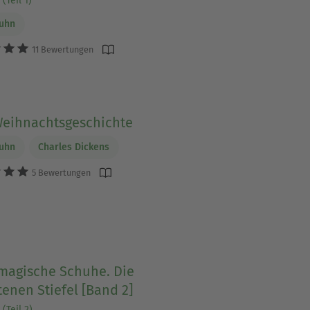
(Teil 1)
Luhn
11 Bewertungen
Weihnachtsgeschichte
Luhn
Charles Dickens
5 Bewertungen
 magische Schuhe. Die
enen Stiefel [Band 2]
(Teil 2)