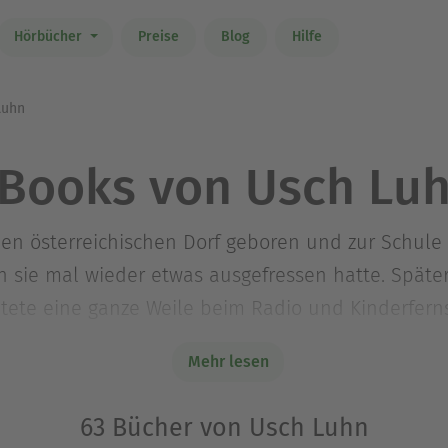
Hörbücher
Preise
Blog
Hilfe
Luhn
Books von Usch Lu
nen österreichischen Dorf geboren und zur Schul
n sie mal wieder etwas ausgefressen hatte. Späte
eitete eine ganze Weile beim Radio und Kinderfern
eile lebt sie als Schriftstellerin abwechselnd in 
Mehr lesen
see.
63 Bücher von Usch Luhn