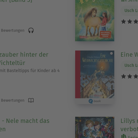
Serie 
Usch 
 Bewertungen
auber hinter der
Eine 
ichteltür
Usch 
it Basteltipps für Kinder ab 4
 Bewertungen
e - Nele macht das
Lillys
en
verbot
Serie 