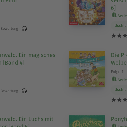
m Film
versc
6]
Serie 
Usch 
 Bewertung
rwald. Ein magisches
Die Pf
 [Band 4]
Welpe
Folge 1
Serie 
Usch 
 Bewertung
wald. Ein Luchs mit
Ponyhe
er [Band 5]