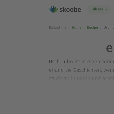
Bücher
Du bist hier:
Home
Bücher
Usch 
e
Usch Luhn ist in einem klei
erfand sie Geschichten, wen
studierte in Berlin und arb
selber zu erzählen. Mittlerw
einsamen Deich an der Nord