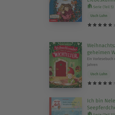
Serie (Teil 5)
Usch Luhn
3
Weihnachtsz
geheimen W
Ein Vorlesebuch m
Jahren
Usch Luhn
7
Ich bin Nel
Seepferdch
Serie (Teil 11)