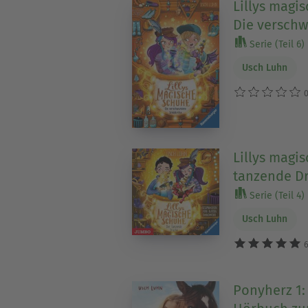
Lillys magi
Die versch
Serie (Teil 6)
Usch Luhn
0
Lillys magi
tanzende Dr
Serie (Teil 4)
Usch Luhn
6
Ponyherz 1: 