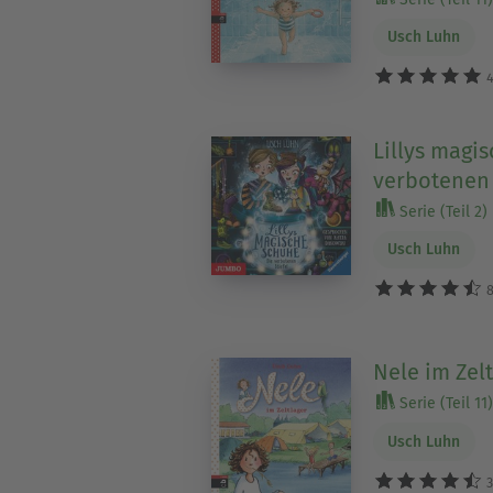
Usch Luhn
4
Lillys magi
verbotenen 
Serie (Teil 2)
Usch Luhn
8
Nele im Zel
Serie (Teil 11)
Usch Luhn
3