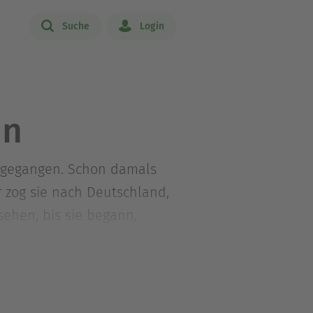
Suche
Login
hn
e gegangen. Schon damals
r zog sie nach Deutschland,
sehen, bis sie begann,
der Hauptstadt und auf einem