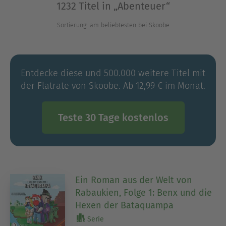
1232 Titel in „Abenteuer“
Romanen über die „Fünf Freunde“, als
Detektiv:innen bei Ermittlungen mit „Den Drei ???“
Sortierung: am beliebtesten bei Skoobe
und „Den Drei !!!“ oder auf den Spuren magischer
Wesen in fantastischen Welten. Diese
Abenteuerromane für Kinder lassen die Herzen
Entdecke diese und 500.000 weitere Titel mit
von jungen Entdecker:innen höher schlagen!
der Flatrate von Skoobe. Ab 12,99 € im Monat.
Ausblenden
Teste 30 Tage kostenlos
Ein Roman aus der Welt von
Rabaukien, Folge 1: Benx und die
Hexen der Bataquampa
Serie