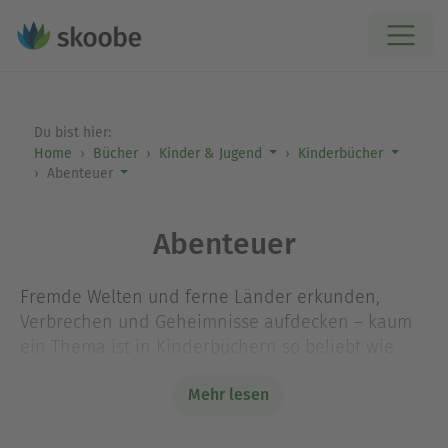
Du bist hier:
Home
Bücher
Kinder & Jugend
Kinderbücher
Abenteuer
Abenteuer
Fremde Welten und ferne Länder erkunden,
Verbrechen und Geheimnisse aufdecken – kaum
ein Thema ist in Kinderbüchern so beliebt wie
Abenteuergeschichten. Mit den eBooks in dieser
Mehr lesen
Kategorie können junge Leser:innen auf
Entdeckungsreise gehen: Als Schatzsucher:innen
auf einer einsamen Insel in Enid Blytons