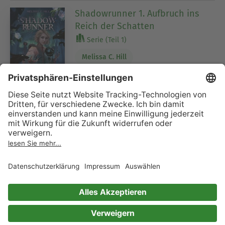
Shadowrunner 1. Aufbruch ins
Reich der Schatten
Serie (Teil 1)
Melissa C. Hill
1 Bewertung
Foxfighter - Rivalen des Waldes
Fortsetzung der abenteuerlichen Tierfantasy für
Kinder ab 10 Jahren. Band 2
Serie (Teil 2)
Akram El-Bahay
1 Bewertung
Starminster - Spiel um die Flügel
Band 2. Exklusiv in der 1. Auflage: mit