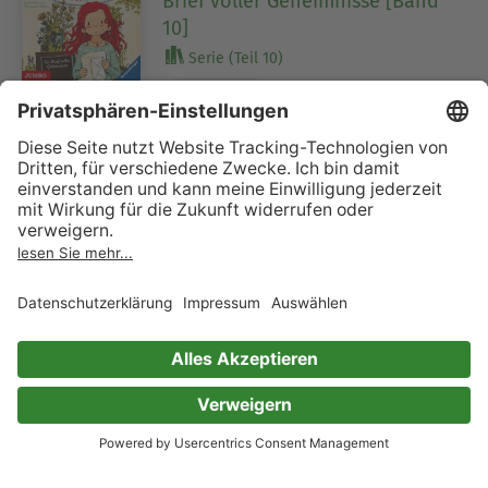
Brief voller Geheimnisse [Band
10]
Serie (Teil 10)
Gina Mayer
9 Bewertungen
Der magische Blumenladen. Eine
unheimliche Klassenfahrt [Band
12]
Serie (Teil 12)
Gina Mayer
8 Bewertungen
Der magische Blumenladen. Die
Reise zu den Wunderbeeren
[Band 4]