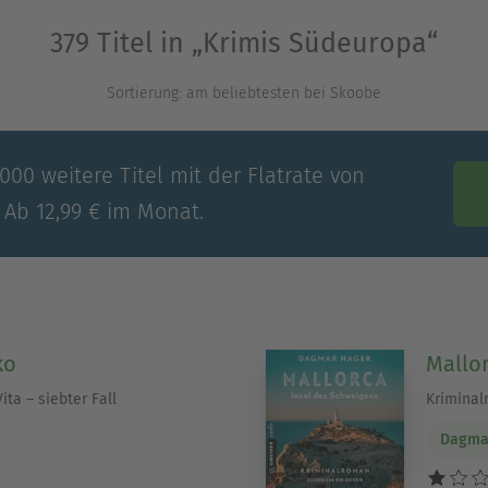
gen packen und erlebe, wie der Süden Europas in
379 Titel in „Krimis Südeuropa“
Sortierung: am beliebtesten bei Skoobe
Ausblenden
00 weitere Titel mit der Flatrate von
 Ab 12,99 € im Monat.
ko
Mallor
ita – siebter Fall
Krimina
Dagma