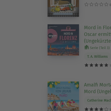
0
Mord in Flo
Oscar ermit
(Ungekürzte
Serie (Teil 3)
T. A. Williams
1
Amalfi Mort
Mord (Ungek
Catherine Mac
1