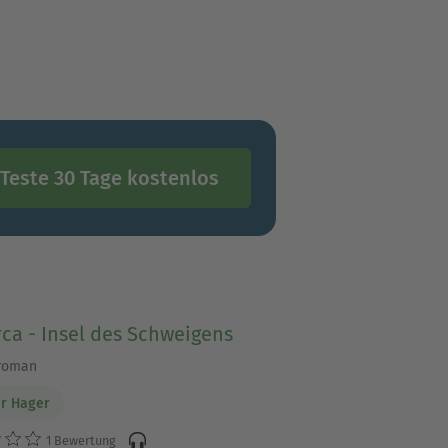
 einem ganz neuen Licht
Teste 30 Tage kostenlos
ca - Insel des Schweigens
lroman
r Hager
1 Bewertung