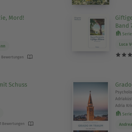
ie, Mord!
Giftig
Band 7
Serie 
Luca V
ann
 Bewertungen
 mit Schuss
Grado
Psycholo
Adriaküs
Adria Kri
Serie 
1 Bewertungen
Andre