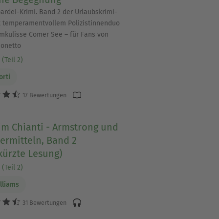
ardei-Krimi. Band 2 der Urlaubskrimi-
t temperamentvollem Polizistinnenduo
mkulisse Comer See – für Fans von
onetto
(Teil 2)
orti
17 Bewertungen
im Chianti - Armstrong und
ermitteln, Band 2
kürzte Lesung)
(Teil 2)
illiams
31 Bewertungen