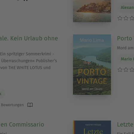
Alexan
ale. Kein Urlaub ohne
Porto 
Mord am
Ein spritziger Sommerkrimi -
Mario 
r Überraschungen« Publisher‘s
s von THE WHITE LOTUS und
k
 Bewertungen
den Commissario
Letzt