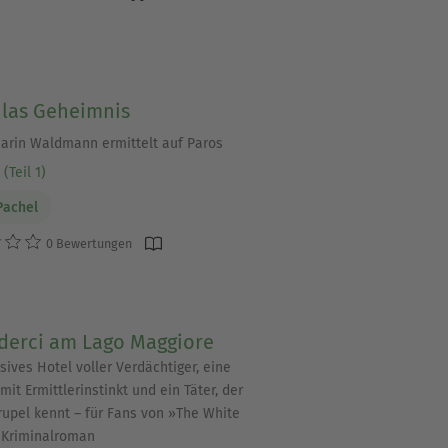
las Geheimnis
rin Waldmann ermittelt auf Paros
(Teil 1)
Pachel
0 Bewertungen
ederci am Lago Maggiore
sives Hotel voller Verdächtiger, eine
mit Ermittlerinstinkt und ein Täter, der
rupel kennt – für Fans von »The White
 Kriminalroman