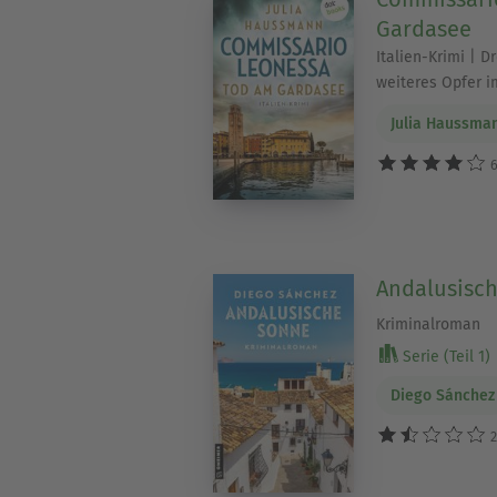
Gardasee
Italien-Krimi | D
weiteres Opfer im
Julia Haussma
6
Andalusisc
Kriminalroman
Serie (Teil 1)
Diego Sánchez
2