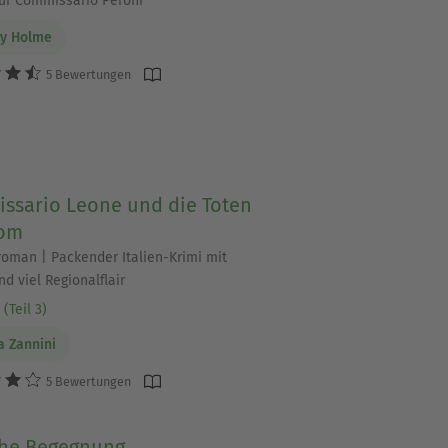
 für Commissario Peroni
hy Holme
5 Bewertungen
ssario Leone und die Toten
om
roman | Packender Italien-Krimi mit
d viel Regionalflair
(Teil 3)
a Zannini
5 Bewertungen
che Begegnung