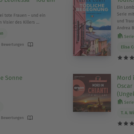
Ein Lomb
Serie mi
rei tote Frauen – und ein
und Trau
 Visier des Killers …
Andrea B
nn
Serie 
 Bewertungen
Elisa C
he Sonne
Mord 
Oscar 
(Unge
Serie 
T. A. W
 Bewertungen