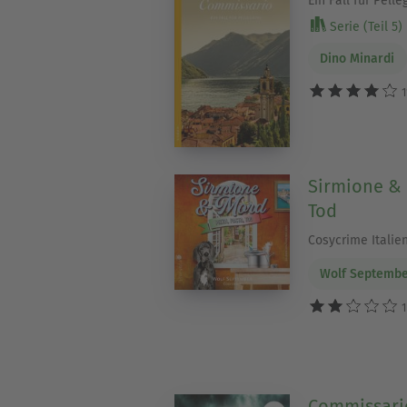
Ein Fall für Pelleg
Serie (Teil 5)
Dino Minardi
1
Sirmione & 
Tod
Cosycrime Italie
Wolf Septemb
1
Commissari