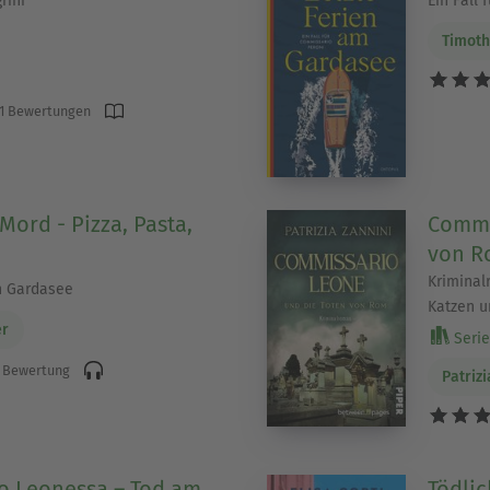
rini
Ein Fall
Timot
1 Bewertungen
Mord - Pizza, Pasta,
Commi
von R
Kriminal
n Gardasee
Katzen un
er
Serie 
 Bewertung
Patrizi
o Leonessa – Tod am
Tödli