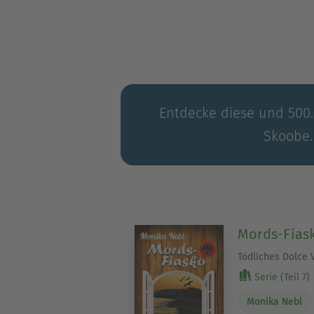
diesen fesselnden Erzählun
erstrahlt!
Entdecke diese und 500.0
Skoobe.
Mords-Fias
Tödliches Dolce V
Serie (Teil 7)
Monika Nebl