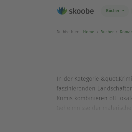
Bücher
Du bist hier:
Home
Bücher
Roma
In der Kategorie &quot;Kri
faszinierenden Landschaften
Krimis kombinieren oft lokal
Geheimnisse der malerische
einen mysteriösen Mord in e
geht, die Atmosphäre und emo