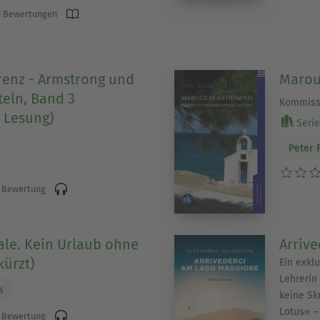
 Bewertungen
renz - Armstrong und
Marou
teln, Band 3
Kommissa
 Lesung)
Serie 
Peter 
 Bewertung
ale. Kein Urlaub ohne
Arriv
ürzt)
Ein exklu
Lehrerin 
k
keine Sk
Lotus« –
 Bewertung