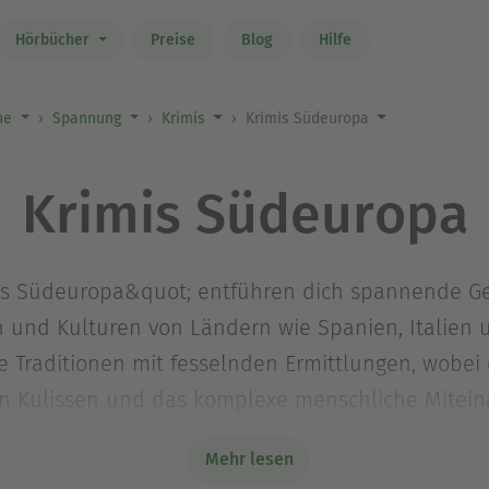
Hörbücher
Preise
Blog
Hilfe
ne
Spannung
Krimis
Krimis Südeuropa
Krimis Südeuropa
mis Südeuropa&quot; entführen dich spannende Ge
 und Kulturen von Ländern wie Spanien, Italien 
e Traditionen mit fesselnden Ermittlungen, wobei 
n Kulissen und das komplexe menschliche Mitein
iner kleinen Küstenstadt oder um dunkle Intrigen 
Mehr lesen
tionale Tiefe lassen dich bis zur letzten Seite m