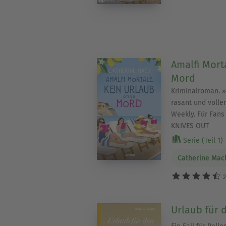
Amalfi Mort
Mord
Kriminalroman. »
rasant und volle
Weekly. Für Fan
KNIVES OUT
Serie (Teil 1)
Catherine Mac
2
Urlaub für 