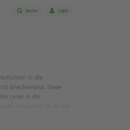
Suche
Login
schichten in die
und Griechenland. Diese
der Leser in die
ander eintaucht. Ob es um
in der italienischen Mafia
itfiebern. Lass dich von