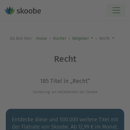
Du bist hier:
Home
Bücher
Ratgeber
Recht
Recht
185 Titel in „Recht“
Sortierung: am beliebtesten bei Skoobe
Entdecke diese und 500.000 weitere Titel mit
der Flatrate von Skoobe. Ab 12,99 € im Monat.