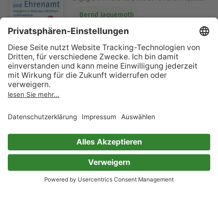
Bernd Jaquemoth
0 Bewertungen
Der Vereinsassistent
Set mit allen Formularen und Mustern, die Sie
im Verein brauchen – u.a. Gründung, Satzung,
Tagesordnung, Datenschutz
Otto N. Bretzinger
0 Bewertungen
Gewinnermittlung
Ausfülltipps und Musterfall zur EÜR für 2024
Wolters Kluwer Steuertipps
0 Bewertungen