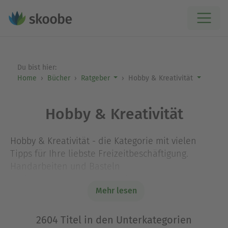
Du bist hier:
Home
Bücher
Ratgeber
Hobby & Kreativität
Hobby & Kreativität
Hobby & Kreativität - die Kategorie mit vielen
Tipps für Ihre liebste Freizeitbeschäftigung.
Handarbeiten und Basteln
Einfache und gutverständliche Anleitungen
Mehr lesen
ermöglichen auch Laien den Umgang mit Wolle,
Strick- und Häkelnadeln. Safaritiere, Kätzchen
und Erdmännchen, der Fantasie sind keine
2604 Titel in den Unterkategorien