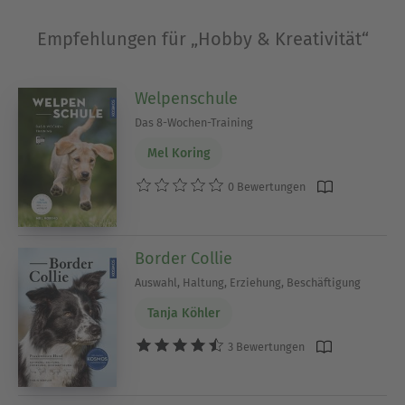
über viele verschiedene Kameratypen, sowie
Anleitungen zum besseren Fotografieren und
Empfehlungen für „Hobby & Kreativität“
professioneller Bildbearbeitung sind bei “Hobby &
Kreativität” angesiedelt.
Welpenschule
Das 8-Wochen-Training
Ausblenden
Mel Koring
0 Bewertungen
Border Collie
Auswahl, Haltung, Erziehung, Beschäftigung
Tanja Köhler
3 Bewertungen