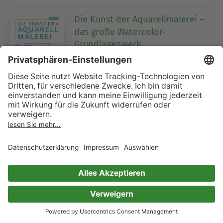
Die Kunst der Aquarellmalerei –
das große Watercolor-
Grundlagenwerk
Beeindruckende Bilder malen – Alles zu Porträt,
Landschaft, Natur inkl. 2 Gutscheincodes für
Online-Workshops
Rabiyat Alieva
1 Bewertung
Heizung und Warmwasser - Das
passende System für Ihr Haus,
niedrigere Heizkosten und
Klimaschutz dank
energieeffizienter Planung
Das passende System für Ihr Haus | Haustechnik
für Sanierung und Neubau
Karl-Gerhard Haas
Jochen Letsch