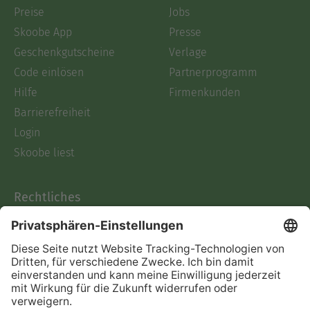
Preise
Jobs
Skoobe App
Presse
Geschenkgutscheine
Verlage
Code einlösen
Partnerprogramm
Hilfe
Firmenkunden
Barrierefreiheit
Login
Skoobe liest
Rechtliches
Datenschutz
AGB
Informationen nach Data
Act
Verträge hier kündigen