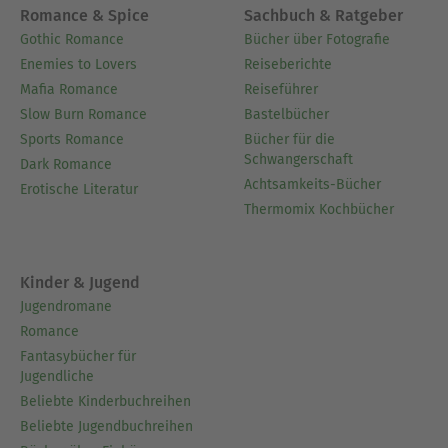
Romance & Spice
Sachbuch & Ratgeber
Gothic Romance
Bücher über Fotografie
Enemies to Lovers
Reiseberichte
Mafia Romance
Reiseführer
Slow Burn Romance
Bastelbücher
Sports Romance
Bücher für die
Schwangerschaft
Dark Romance
Achtsamkeits-Bücher
Erotische Literatur
Thermomix Kochbücher
Kinder & Jugend
Jugendromane
Romance
Fantasybücher für
Jugendliche
Beliebte Kinderbuchreihen
Beliebte Jugendbuchreihen