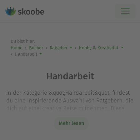
Du bist hier:
Home
Bücher
Ratgeber
Hobby & Kreativität
Handarbeit
Handarbeit
In der Kategorie &quot;Handarbeit&quot; findest
du eine inspirierende Auswahl von Ratgebern, die
dich auf eine kreative Reise mitnehmen. Diese
Bücher decken verschiedene Techniken ab,
Mehr lesen
darunter Stricken, Häkeln und Nähen, und bieten
dir Schritt-für-Schritt-Anleitungen, um deine
handwerklichen Fähigkeiten zu entfalten. Sie