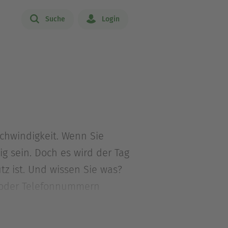
Suche
Login
schwindigkeit. Wenn Sie
ig sein. Doch es wird der Tag
 ist. Und wissen Sie was?
l oder Telefonnummern
so schnell los.
s um unnützes Wissen aus