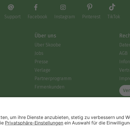
Support
Facebook
Instagram
Pinterest
TikTok
Über uns
Rech
Über Skoobe
Date
Jobs
AGB
Presse
Info
Verlage
Vertr
Partnerprogramm
Impr
Firmenkunden
Ver