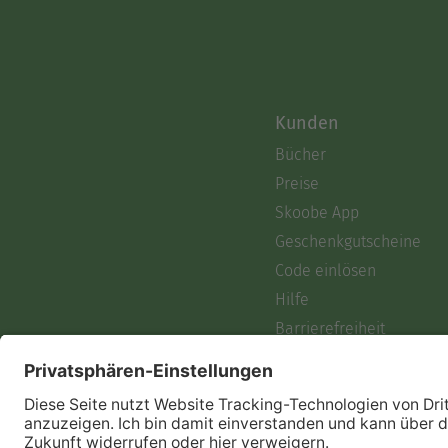
Kunden
Bücher
Preise
Skoobe App
Geschenkgutscheine
Code einlösen
Hilfe
Barrierefreiheit
Login
Skoobe liest