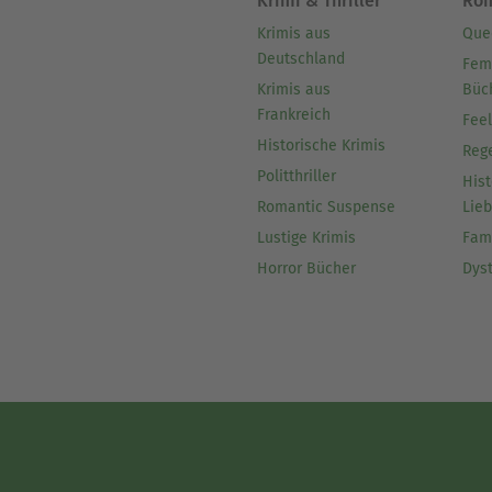
Krimi & Thriller
Ro
Krimis aus
Que
Deutschland
Fem
Krimis aus
Büc
Frankreich
Fee
Historische Krimis
Reg
Politthriller
Hist
Romantic Suspense
Lie
Lustige Krimis
Fam
Horror Bücher
Dys