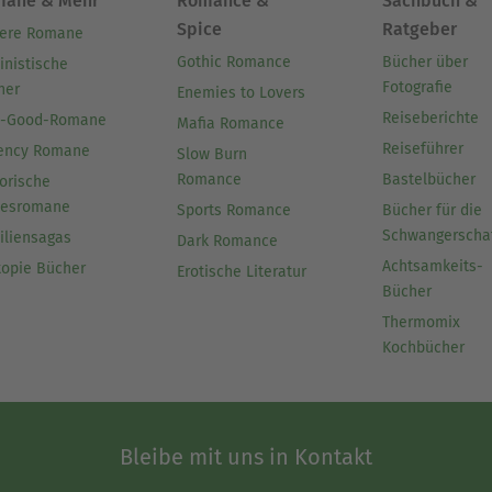
mane & Mehr
Romance &
Sachbuch &
Spice
Ratgeber
ere Romane
Gothic Romance
Bücher über
inistische
Fotografie
her
Enemies to Lovers
Reiseberichte
l-Good-Romane
Mafia Romance
Reiseführer
ency Romane
Slow Burn
Romance
Bastelbücher
orische
besromane
Sports Romance
Bücher für die
Schwangerscha
iliensagas
Dark Romance
Achtsamkeits-
topie Bücher
Erotische Literatur
Bücher
Thermomix
Kochbücher
Bleibe mit uns in Kontakt