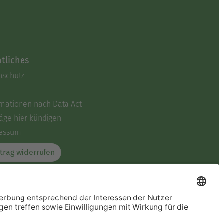
tliches
nschutz
rmationen nach Data Act
äge hier kündigen
essum
trag widerrufen