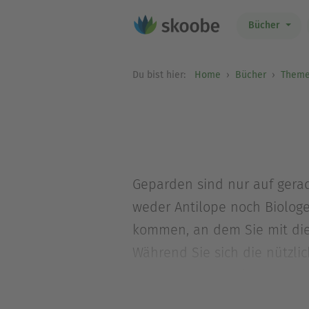
Bücher
Du bist hier:
Home
Bücher
Theme
Geparden sind nur auf gerad
weder Antilope noch Biologe 
kommen, an dem Sie mit die
Während Sie sich die nützli
einfach nicht merken können
Wir haben in dieser Themen