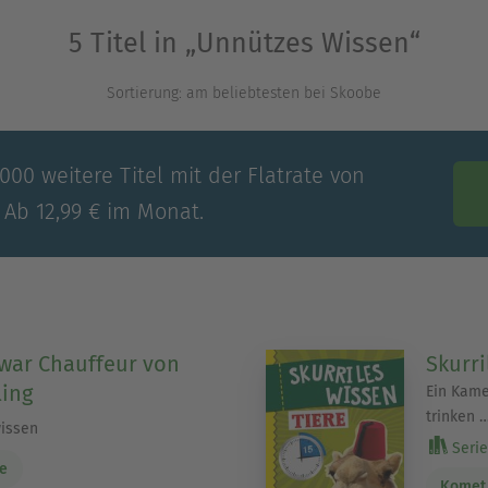
chen geht. Hilfreich? Vermutlich nie. Unterhaltsa
5 Titel in „Unnützes Wissen“
Ausblenden
Sortierung: am beliebtesten bei Skoobe
00 weitere Titel mit der Flatrate von
 Ab 12,99 € im Monat.
 war Chauffeur von
Skurri
ing
Ein Kame
trinken 
issen
Serie
ke
Komet