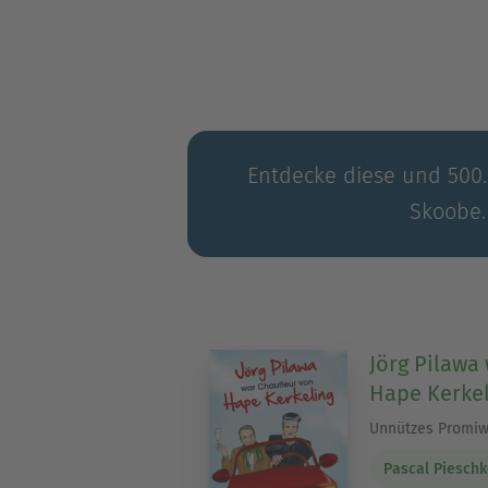
verschiedensten Lebensberei
Entdecke diese und 500.0
Skoobe.
Jörg Pilawa
Hape Kerkel
Unnützes Promiw
Pascal Piesch