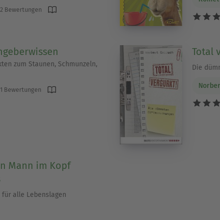
2 Bewertungen
ngeberwissen
Total 
kten zum Staunen, Schmunzeln,
Die düm
Norber
1 Bewertungen
ein Mann im Kopf
s
für alle Lebenslagen