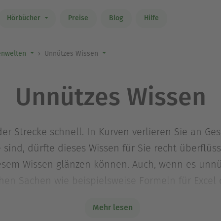
Hörbücher
Preise
Blog
Hilfe
nwelten
Unnützes Wissen
Unnützes Wissen
er Strecke schnell. In Kurven verlieren Sie an Ge
sind, dürfte dieses Wissen für Sie recht überflüss
sem Wissen glänzen können. Auch, wenn es unnütz
chen Sachen wie beispielsweise Formeln für Exce
, werden Sie das unnütze Wissen bestimmt nicht 
Mehr lesen
welt zehn Bücher für Sie versammelt, in denen e