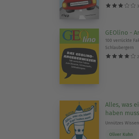
3
GEOlino - A
100 verrückte Fa
Schlaubergern
2
Alles, was 
haben mus
Unnützes Wissen 
Oliver Kuhn