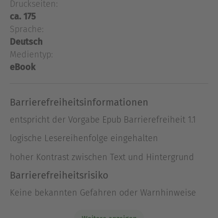
Druckseiten:
»famous last words« verabschiedet? Unnützes
ca. 175
und nicht so unnützes Wissen macht den Mann
Sprache:
unverwechselbar, besonders wenn er damit vor
seinen Kumpels angeben kann.
Deutsch
Medientyp:
eBook
Über Oliver Kuhn
Oliver Kuhn hat die Deutsche Journalistenschule
in München besucht und viele Jahre als Reporter
Barrierefreiheitsinformationen
beim "Playboy" gearbeitet. Er ist Autor zahlreicher
Bestseller, darunter "Der perfekte Verführer",
entspricht der Vorgabe Epub Barrierefreiheit 1.1
"Alles, was ein Mann wissen muss" und "BGB.
logische Lesereihenfolge eingehalten
Besseres Gesetzbuch".
hoher Kontrast zwischen Text und Hintergrund
Ausblenden
Barrierefreiheitsrisiko
Keine bekannten Gefahren oder Warnhinweise