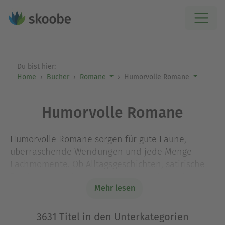
Du bist hier:
Home
Bücher
Romane
Humorvolle Romane
Humorvolle Romane
Humorvolle Romane sorgen für gute Laune,
überraschende Wendungen und jede Menge
Lachmomente. Ob Alltagsgeschichten, satirische
Erzählungen oder charmante Komödien – hier
Mehr lesen
stehen Spaß und Unterhaltung im Mittelpunkt.
Von feinem Wortwitz über skurrile Charaktere bis
3631 Titel in den Unterkategorien