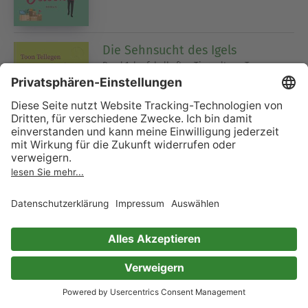
Die Sehnsucht des Igels
Band 1 der fabelhaften Tierwelt von Toon
Tellegen
Toon Tellegen
1 Bewertung
Der Weltenträumer: Karl Konrads
heimliches Afrika
Roman
Florian Beckerhoff
3 Bewertungen