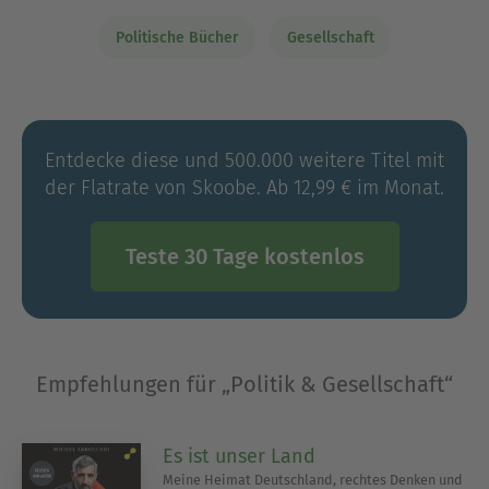
nachzudenken. Sie bieten wertvolle Einblicke in
politische Theorien sowie die Herausforderungen
Politische Bücher
Gesellschaft
unserer Zeit und regen dazu an, aktiv über
Veränderungen nachzudenken. Wenn du mehr
über die Dynamik zwischen Individuum und
Gesellschaft erfahren möchtest, wirst du hier auf
Entdecke diese und 500.000 weitere Titel mit
spannende Lektüre stoßen.
der Flatrate von Skoobe. Ab 12,99 € im Monat.
Ausblenden
Teste 30 Tage kostenlos
Empfehlungen für „Politik & Gesellschaft“
Es ist unser Land
Meine Heimat Deutschland, rechtes Denken und