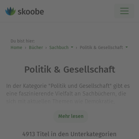
Du bist hier:
Home
Bücher
Sachbuch
Politik & Gesellschaft
Politik & Gesellschaft
In der Kategorie "Politik und Gesellschaft" gibt es
eine faszinierende Vielfalt an Sachbüchern, die
sich mit aktuellen Themen wie Demokratie,
Machtverhältnissen und sozialen Bewegungen
Mehr lesen
beschäftigen. Diese Werke laden dazu ein,
komplexe Zusammenhänge zu verstehen und
kritisch über gesellschaftliche Strukturen
4913 Titel in den Unterkategorien