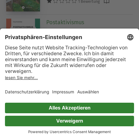
1 Bewertung
Postaktivismus
Die Stille im Inneren der Krise
Phillip Maiwald
0 Bewertungen
Femme fatale: Die weibliche
Macht im Schatten der
Geschichte - Warum fast alles
falsch ist, was du über Mätressen
und Königinnen zu wissen
glaubst (Ungekürzt)
Samra Kljajic
3 Bewertungen