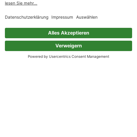
7 Bewertungen
Das Schimpfwörter-
Sammelsurium
Buch der schmutzigen Wörter
Falko Hennig
5 Bewertungen
Der 12-beinige Esel. 93
mathematische Rätsel mit
ausführlichen Lösungen
Heinrich Hemme
0 Bewertungen
Erklärs mir, als wäre ich 5