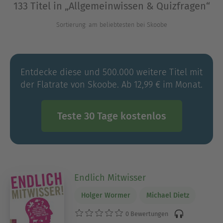
133 Titel in „Allgemeinwissen & Quizfragen“
Allgemeinbildung herausfordern. Sie sind ideal
für alle, die neugierig sind und ihr Wissen
Sortierung: am beliebtesten bei Skoobe
spielerisch vertiefen möchten. Lass dich von
packenden Informationen und unterhaltsamen
Rätseln fesseln und erweitere deinen Horizont!
Entdecke diese und 500.000 weitere Titel mit
der Flatrate von Skoobe. Ab 12,99 € im Monat.
Ausblenden
Teste 30 Tage kostenlos
Endlich Mitwisser
Holger Wormer
Michael Dietz
0 Bewertungen