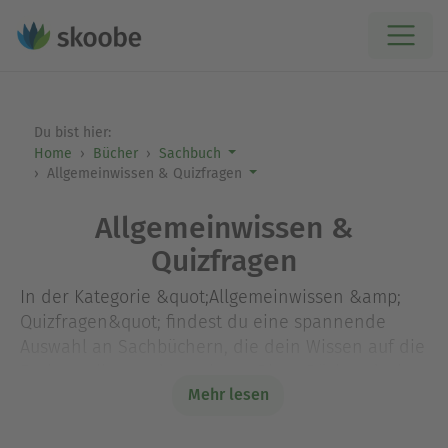
Du bist hier:
Home
Bücher
Sachbuch
Allgemeinwissen & Quizfragen
Allgemeinwissen &
Quizfragen
In der Kategorie &quot;Allgemeinwissen &amp;
Quizfragen&quot; findest du eine spannende
Auswahl an Sachbüchern, die dein Wissen auf die
Probe stellen und erweitern. Diese Bücher decken
Mehr lesen
ein breites Spektrum ab, von faszinierenden
Fakten über Geschichte und Naturwissenschaften
bis hin zu kniffligen Quizfragen, die deine