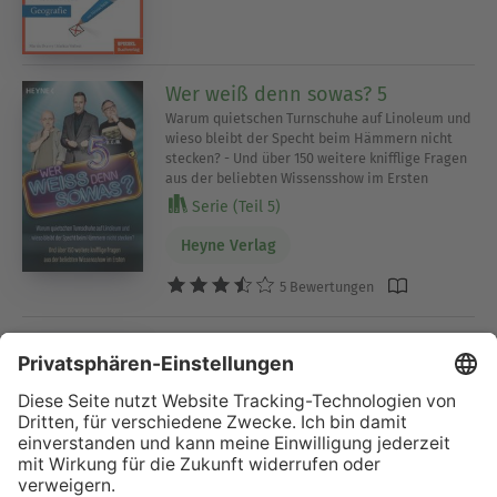
Wer weiß denn sowas? 5
Warum quietschen Turnschuhe auf Linoleum und
wieso bleibt der Specht beim Hämmern nicht
stecken? - Und über 150 weitere knifflige Fragen
aus der beliebten Wissensshow im Ersten
Serie (Teil 5)
Heyne Verlag
5 Bewertungen
Erklärs mir, als wäre ich 5
Die häufigsten Kinderfragen einfach
beantwortet. Der Nachfolger zum SPIEGEL-
Bestseller. Ein Geschenk für Kinder, Eltern,
Lehrer und Neugierige
Petra Cnyrim