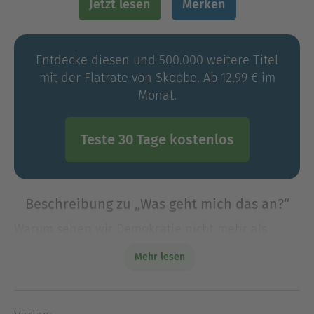
Jetzt lesen
Merken
Entdecke diesen und 500.000 weitere Titel
mit der Flatrate von Skoobe. Ab 12,99 € im
Monat.
Teste 30 Tage kostenlos
Beschreibung zu „Was geht mich das an?“
Warum sehen wir Demokratie nicht mehr als
gemeinsame Aufgabe? Gesellschaftliche Spaltung
Mehr lesen
beginnt nicht am rechten Rand, sondern in
unserer Mitte. Und diese Mitte ist geprägt von
Existenzängsten und Wu