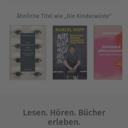
Mit einer beeindruckenden Erfahrungsbilanz seit
Ähnliche Titel wie „Die Kinderwüste“
2014 hat Stefan Schulz sich und sein
Unternehmen als maßgebliche Autorität im
Bereich der wissenschaftlichen Textkorrektur
etabliert. Seine Leidenschaft für akademisches
Schreiben und sein Engagement für Bildung
treiben ihn an, Studierenden und Akademikern
dabei zu helfen, ihr volles Potenzial zu entfalten.
Ausblenden
Lesen. Hören. Bücher
erleben.