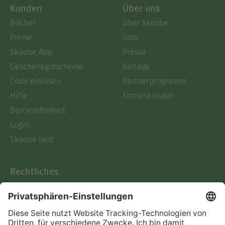
Kunden
Über uns
Bücher
Über Skoobe
Preise
Jobs
Skoobe App
Presse
Geschenkgutscheine
Verlage
Code einlösen
Partnerprogramm
Hilfe
Firmenkunden
Barrierefreiheit
Login
Skoobe liest
Rechtliches
Datenschutz
AGB
Informationen nach Data