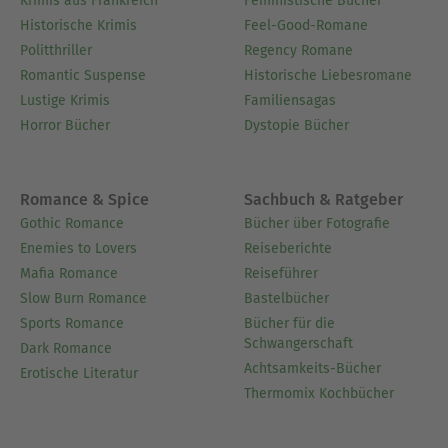
Krimis aus Frankreich
Feministische Bücher
Historische Krimis
Feel-Good-Romane
Politthriller
Regency Romane
Romantic Suspense
Historische Liebesromane
Lustige Krimis
Familiensagas
Horror Bücher
Dystopie Bücher
Romance & Spice
Sachbuch & Ratgeber
Gothic Romance
Bücher über Fotografie
Enemies to Lovers
Reiseberichte
Mafia Romance
Reiseführer
Slow Burn Romance
Bastelbücher
Sports Romance
Bücher für die
Schwangerschaft
Dark Romance
Achtsamkeits-Bücher
Erotische Literatur
Thermomix Kochbücher