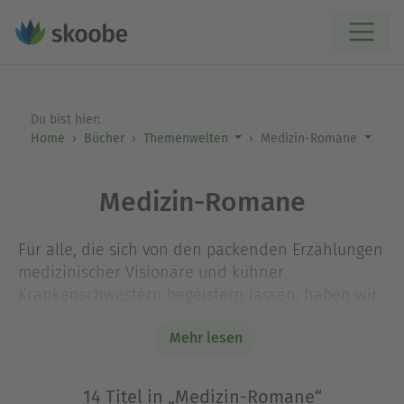
Du bist hier:
Home
Bücher
Themenwelten
Medizin-Romane
Medizin-Romane
Für alle, die sich von den packenden Erzählungen
medizinischer Visionäre und kühner
Krankenschwestern begeistern lassen, haben wir
etwas ganz Besonderes zusammengestellt: Eine
Mehr lesen
handverlesene Auswahl an Büchern, die nicht nur
das Herz höherschlagen lassen, sondern auch
tiefgehende Einblicke in die faszinierende
14 Titel in „Medizin-Romane“