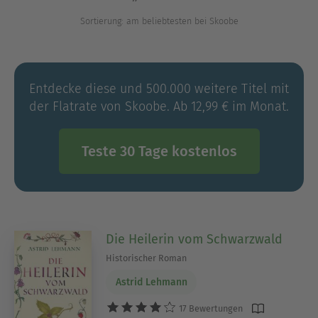
Geschichte der Medizin gewähren!
Sortierung: am beliebtesten bei Skoobe
Ausblenden
Entdecke diese und 500.000 weitere Titel mit
der Flatrate von Skoobe. Ab 12,99 € im Monat.
Teste 30 Tage kostenlos
Die Heilerin vom Schwarzwald
Historischer Roman
Astrid Lehmann
17 Bewertungen