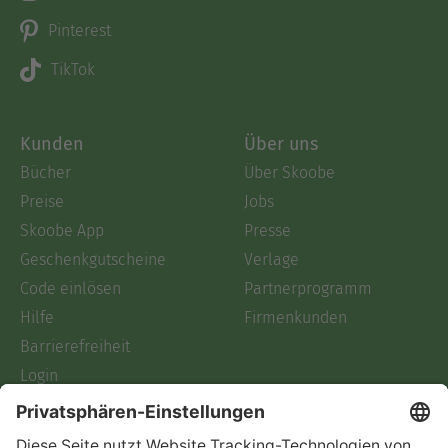
Pinterest
TikTok
Kunden
Über uns
Bücher
Über Skoobe
Preise
Jobs
Skoobe App
Presse
Geschenkgutscheine
Verlage
Code einlösen
Partnerprogramm
Hilfe
Firmenkunden
Barrierefreiheit
Login
Skoobe liest