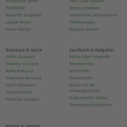
Historische Krimis
Feel-Good-Romane
Politthriller
Regency Romane
Romantic Suspense
Historische Liebesromane
Lustige Krimis
Familiensagas
Horror Bücher
Dystopie Bücher
Romance & Spice
Sachbuch & Ratgeber
Gothic Romance
Bücher über Fotografie
Enemies to Lovers
Reiseberichte
Mafia Romance
Reiseführer
Slow Burn Romance
Bastelbücher
Sports Romance
Bücher für die
Schwangerschaft
Dark Romance
Achtsamkeits-Bücher
Erotische Literatur
Thermomix Kochbücher
Kinder & Jugend