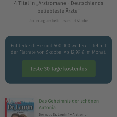
4 Titel in „Arztromane - Deutschlands
eigenen Praxen, und natürlich auch ihre eigenen
beliebteste Ärzte“
Serien: Ganz neu dabei ist „Der junge Dr. Norden“.
Neffe Alexander beginnt gerade sein
Sortierung: am beliebtesten bei Skoobe
Medizinstudium in München und schon jetzt
beweist der in Spanien aufgewachsene Student,
dass ein echter Norden in ihm steckt.
Entdecke diese und 500.000 weitere Titel mit
der Flatrate von Skoobe. Ab 12,99 € im Monat.
Ausblenden
Teste 30 Tage kostenlos
Das Geheimnis der schönen
Antonia
Der neue Dr. Laurin 1 – Arztroman