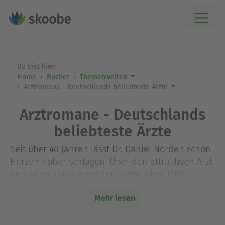
Du bist hier:
Home
Bücher
Themenwelten
Arztromane - Deutschlands beliebteste Ärzte
Arztromane - Deutschlands
beliebteste Ärzte
Seit über 40 Jahren lässt Dr. Daniel Norden schon
Herzen höher schlagen. Über den attraktiven Arzt
und seine Familie wurden schon über 1.100
Heftromane verfasst, in denen das Leben, der Tod
Mehr lesen
und auch die Liebe eine große Rolle spielen.
Mittlerweile haben auch die Kinder des
erfolgreichsten Serienarzts Deutschlands ihre