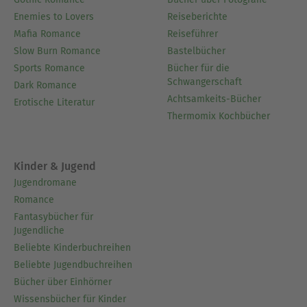
Enemies to Lovers
Reiseberichte
Mafia Romance
Reiseführer
Slow Burn Romance
Bastelbücher
Sports Romance
Bücher für die
Schwangerschaft
Dark Romance
Achtsamkeits-Bücher
Erotische Literatur
Thermomix Kochbücher
Kinder & Jugend
Jugendromane
Romance
Fantasybücher für
Jugendliche
Beliebte Kinderbuchreihen
Beliebte Jugendbuchreihen
Bücher über Einhörner
Wissensbücher für Kinder