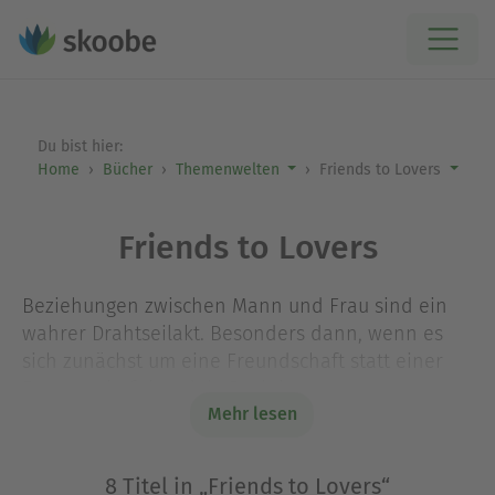
Du bist hier:
Home
Bücher
Themenwelten
Friends to Lovers
Friends to Lovers
Beziehungen zwischen Mann und Frau sind ein
wahrer Drahtseilakt. Besonders dann, wenn es
sich zunächst um eine Freundschaft statt einer
Partnerschaft handelt. Doch kann aus
Mehr lesen
Freundschaft Liebe werden? Die Herzen der
Protagonist:innen dieser Themenwelt schlagen
für ihre Freund:innen auf jeden Fall schneller.
8 Titel in „Friends to Lovers“