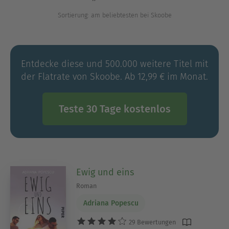
Entdecke jetzt die schönsten New-Adult-Bücher,
in denen es Zoom gemacht hat.
Sortierung: am beliebtesten bei Skoobe
Ausblenden
Entdecke diese und 500.000 weitere Titel mit
der Flatrate von Skoobe. Ab 12,99 € im Monat.
Teste 30 Tage kostenlos
Ewig und eins
Roman
Adriana Popescu
29 Bewertungen