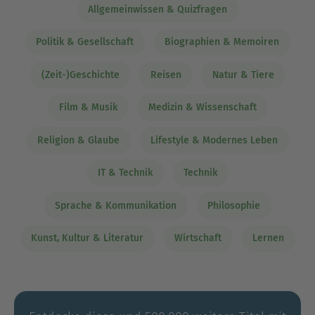
Technik und IT, Religion und Philosophie bis hin
Allgemeinwissen & Quizfragen
zu Natur, Reisen und Sprachen. Im Gegensatz zum
Fachbuch bereiten renommierte Expert:innen die
Politik & Gesellschaft
Biographien & Memoiren
Informationen im Sachbuch so auf, dass sie
allgemein und auch ohne Vorwissen verständlich
(Zeit-)Geschichte
Reisen
Natur & Tiere
sind. Entdecke zahlreiche Bestsellerautor:innen
Film & Musik
Medizin & Wissenschaft
wie Yuval Noah Harari, Stephen Hawking oder
Richard David Precht und lasse Dich von
Religion & Glaube
Lifestyle & Modernes Leben
überraschenden Fakten, neuen Erkenntnissen
und interessanten Denkanstößen faszinieren.
IT & Technik
Technik
Ausblenden
Sprache & Kommunikation
Philosophie
Kunst, Kultur & Literatur
Wirtschaft
Lernen