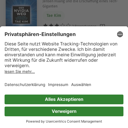
Jensen Huang und die Erschaffung eines Tech-
Giganten
Tae Kim
2 Bewertungen
Unternehmensethik: Macht,
Maßlosigkeit, Moral
Einsichten zum Zusammenspiel von Wirtschaft
und Gesellschaft
Jürgen Weibler
Thomas Kuhn
0 Bewertungen
Bildökologie
Michael Klipphahn-Karge
0 Bewertungen