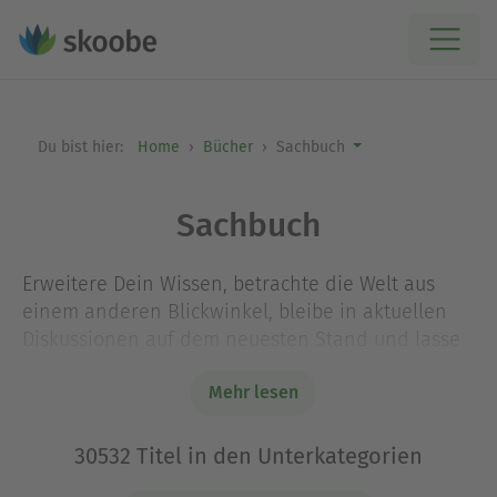
Du bist hier:
Home
Bücher
Sachbuch
Sachbuch
Erweitere Dein Wissen, betrachte die Welt aus
einem anderen Blickwinkel, bleibe in aktuellen
Diskussionen auf dem neuesten Stand und lasse
Dich dazu inspirieren, Neues zu entdecken: Mit
Mehr lesen
den Sachbüchern bei Skoobe steht Dir eine
Vielfalt an Themen zur Verfügung – von Politik,
Gesellschaft und Wirtschaft über Geschichte,
30532 Titel in den Unterkategorien
Biografien, Kunst und Kultur, Naturwissenschaft,