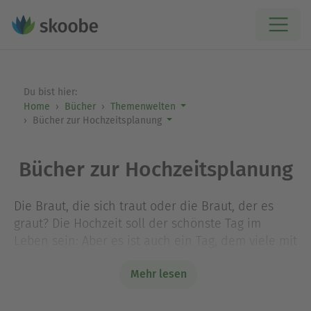
Du bist hier:
Home
Bücher
Themenwelten
Bücher zur Hochzeitsplanung
Bücher zur Hochzeitsplanung
Die Braut, die sich traut oder die Braut, der es
graut? Die Hochzeit soll der schönste Tag im
Leben sein: Aber es ist auch ein Tag, dem viele mit
großen Erwartungen entgegenfiebern und der
Mehr lesen
doch auch das Potential hat, für große
Enttäuschungen zu sorgen. Alle, die ihre Hochzeit
planen, schlagen sich zwangsläufig mit denselben