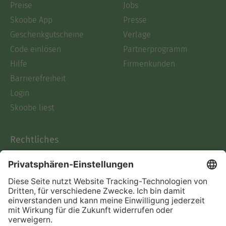
Preise
Jobs
Skoobe App
Presse
Geschenkgutscheine
Verlage
Code einlösen
Partnerprogramm
Hilfe
Firmenkunden
Barrierefreiheit
Login
Skoobe liest
Rechtliches
Datenschutz
AGB
Informationen nach Data
Act
Verträge hier kündigen
Impressum