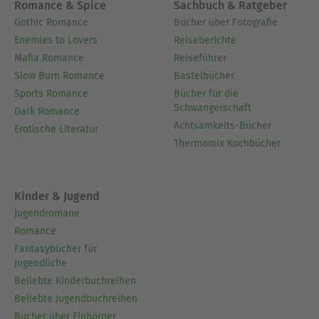
Romance & Spice
Sachbuch & Ratgeber
Gothic Romance
Bücher über Fotografie
Enemies to Lovers
Reiseberichte
Mafia Romance
Reiseführer
Slow Burn Romance
Bastelbücher
Sports Romance
Bücher für die
Schwangerschaft
Dark Romance
Achtsamkeits-Bücher
Erotische Literatur
Thermomix Kochbücher
Kinder & Jugend
Jugendromane
Romance
Fantasybücher für
Jugendliche
Beliebte Kinderbuchreihen
Beliebte Jugendbuchreihen
Bücher über Einhörner