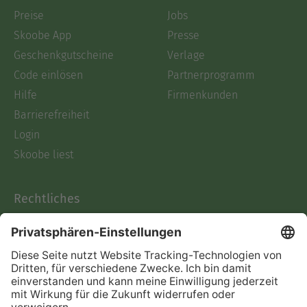
Preise
Jobs
Skoobe App
Presse
Geschenkgutscheine
Verlage
Code einlösen
Partnerprogramm
Hilfe
Firmenkunden
Barrierefreiheit
Login
Skoobe liest
Rechtliches
Datenschutz
AGB
Informationen nach Data
Act
Verträge hier kündigen