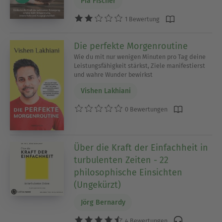
Pia Fischer
machen.
1 Bewertung
In unserer Auswahl findest Du zahlreiche
Selbstoptimierungs-Bücher als eBook und
Die perfekte Morgenroutine
Hörbuch. Entdecke Titel, die Dich unterstützen,
Wie du mit nur wenigen Minuten pro Tag deine
Leistungsfähigkeit stärkst, Ziele manifestierst
Dein bestes Selbst zu werden.
und wahre Wunder bewirkst
Vishen Lakhiani
Ausblenden
0 Bewertungen
Über die Kraft der Einfachheit in
turbulenten Zeiten - 22
philosophische Einsichten
(Ungekürzt)
Jörg Bernardy
4 Bewertungen