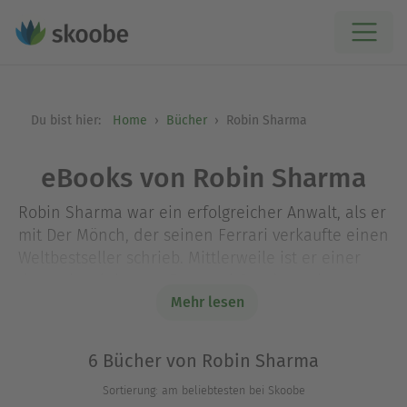
Du bist hier:
Home
Bücher
Robin Sharma
eBooks von Robin Sharma
Robin Sharma war ein erfolgreicher Anwalt, als er
mit Der Mönch, der seinen Ferrari verkaufte einen
Weltbestseller schrieb. Mittlerweile ist er einer
der weltweit besten Personal Coaches mit
beachtlichen Referenzen - sein Unternehmen
Mehr lesen
Sharma Leadership International, Inc., agiert
international und zählt u. a. Microsoft, Nike und
6 Bücher von Robin Sharma
IBM zu seinen Kunden. Robin Sharma ist
Sortierung: am beliebtesten bei Skoobe
verheiratet und lebt mit seiner Frau in Italien.