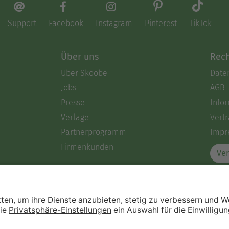
Support
Facebook
Instagram
Pinterest
TikTok
Über uns
Rech
Über Skoobe
Date
Jobs
AGB
Presse
Info
Verlage
Vertr
Partnerprogramm
Impr
Firmenkunden
Ver