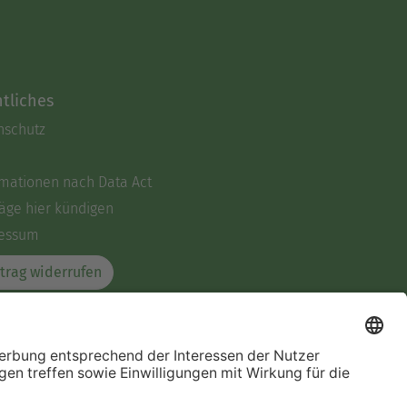
tliches
nschutz
rmationen nach Data Act
äge hier kündigen
essum
trag widerrufen