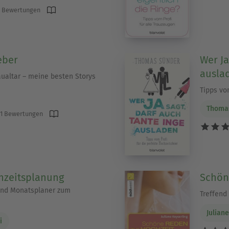
 Bewertungen
eber
Wer Ja
ausla
raualtar – meine besten Storys
Tipps vom
Thoma
1 Bewertungen
hzeitsplanung
Schön
und Monatsplaner zum
Treffend 
Julian
i