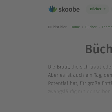
Bücher
Du bist hier:
Home
Bücher
Theme
Büch
Die Braut, die sich traut ode
Aber es ist auch ein Tag, d
Potential hat, für große Ent
zwangsläufig mit denselben
kommen? Wo möchte ich feier
das Traumkleid? Was sind wi