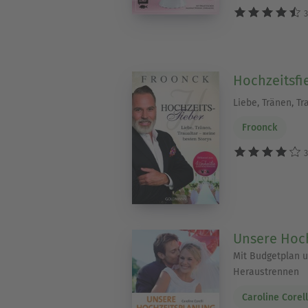
3
Hochzeitsfi
Liebe, Tränen, T
Froonck
3
Unsere Hoc
Mit Budgetplan 
Heraustrennen
Caroline Corell