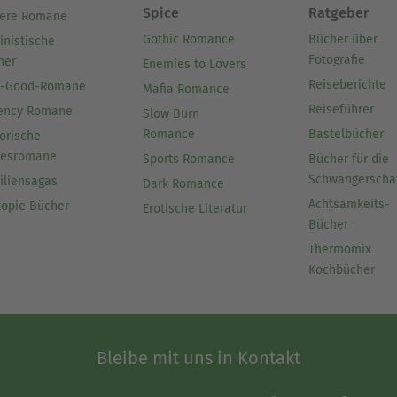
Spice
Ratgeber
ere Romane
Gothic Romance
Bücher über
inistische
Fotografie
her
Enemies to Lovers
Reiseberichte
l-Good-Romane
Mafia Romance
Reiseführer
ency Romane
Slow Burn
Romance
Bastelbücher
orische
besromane
Sports Romance
Bücher für die
Schwangerscha
iliensagas
Dark Romance
Achtsamkeits-
topie Bücher
Erotische Literatur
Bücher
Thermomix
Kochbücher
Bleibe mit uns in Kontakt