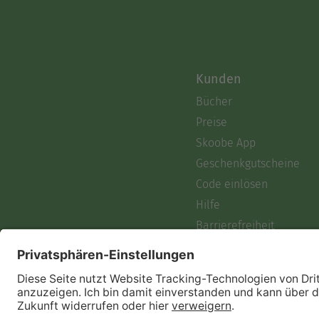
Kunden
Bücher
Preise
Skoobe App
Geschenkgutscheine
Code einlösen
Hilfe
Barrierefreiheit
Login
Skoobe liest