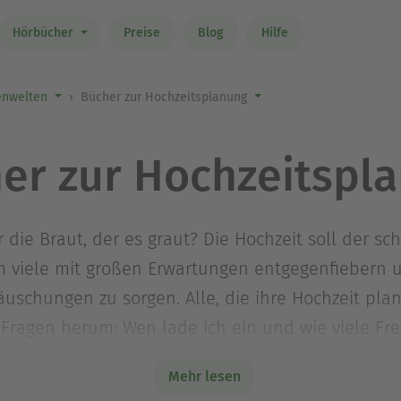
Hörbücher
Preise
Blog
Hilfe
nwelten
Bücher zur Hochzeitsplanung
er zur Hochzeitspl
r die Braut, der es graut? Die Hochzeit soll der s
em viele mit großen Erwartungen entgegenfiebern
täuschungen zu sorgen. Alle, die ihre Hochzeit pla
 Fragen herum: Wen lade ich ein und wie viele F
n und wie soll die Trauung genau ablaufen? Gibt
Mehr lesen
chtige Dos and Don’ts und wie frühzeitig muss ich