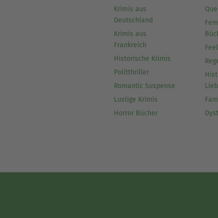
Krimis aus
Que
Deutschland
Fem
Krimis aus
Büc
Frankreich
Fee
Historische Krimis
Reg
Politthriller
Hist
Romantic Suspense
Lie
Lustige Krimis
Fam
Horror Bücher
Dys