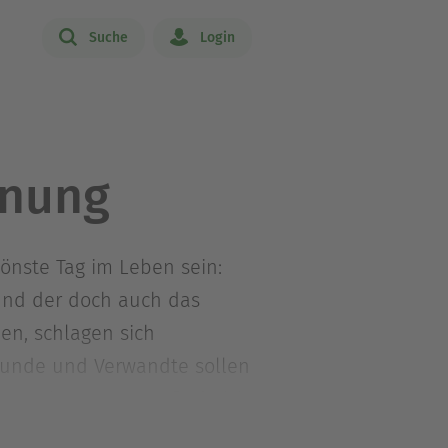
Suche
Login
anung
chönste Tag im Leben sein:
 und der doch auch das
nen, schlagen sich
reunde und Verwandte sollen
 es ein Motto? Wo finde ich
 eigentlich einen