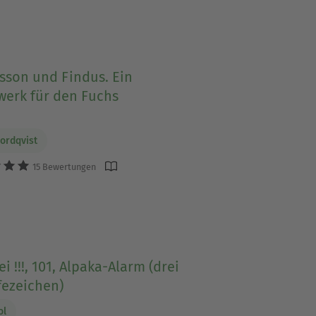
sson und Findus. Ein
werk für den Fuchs
ordqvist
15 Bewertungen
ei !!!, 101, Alpaka-Alarm (drei
fezeichen)
ol