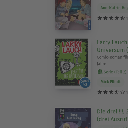
Ann-Katrin He
1
Larry Lauch
Universum (
Comic-Roman für
Jahre
Serie (Teil 2)
Mick Elliott
1
Die drei !!!
(drei Ausru