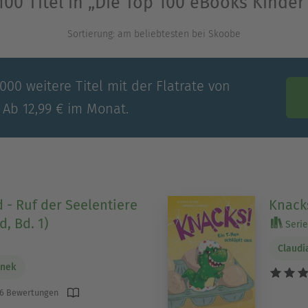
100 Titel in „Die Top 100 eBooks Kinder
Sortierung: am beliebtesten bei Skoobe
00 weitere Titel mit der Flatrate von
 Ab 12,99 € im Monat.
 - Ruf der Seelentiere
Knacks
d, Bd. 1)
Serie
Claudi
anek
6 Bewertungen