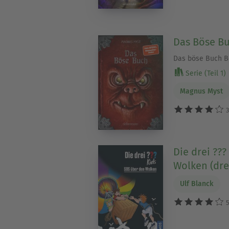
Das Böse B
Das böse Buch Bd
Serie (Teil 1)
Magnus Myst
3
Die drei ???
Wolken (dre
Ulf Blanck
5