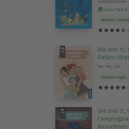
Selbstvertrauen
Serie (Teil 9)
Markus Osterw
1
Die drei !!!,
Gefahr (dre
Der 100. Fall
Kirsten Vogel
1
Die drei !!!
Campingplat
Ausrufezeic