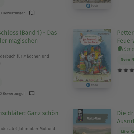
g
0 Bewertungen
chloss (Band 1) - Das
Petter
der magischen
Feuer
Serie
nderbuch für Mädchen und
Sven N
e
0 Bewertungen
schläfer: Ganz schön
Die dr
Ausru
inder ab 4 Jahre über Mut und
Mira S