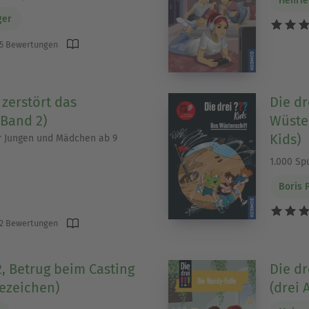
Henrie
ger
5 Bewertungen
 zerstört das
Die dr
Band 2)
Wüsten
Kids)
 Jungen und Mädchen ab 9
1.000 Sp
Boris P
2 Bewertungen
, 2, Betrug beim Casting
Die dr
fezeichen)
(drei 