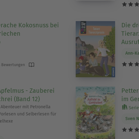
Drache Kokosnuss bei
Die dre
riechen
Tierar
Ausru
)
Ann-Ka
 Bewertungen
Apfelmus - Zauberei
Petter
hrei (Band 12)
im Ge
 Abenteuer mit Petronella
Serie
orlesen und Selberlesen für
Sven N
felhexe
)