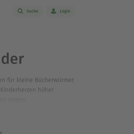
Suche
Login
nder
en für kleine Bücherwürmer.
 Kinderherzen höher
en sorgen.