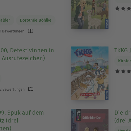
alder
Dorothée Böhlke
1 Bewertungen
 100, Detektivinnen in
TKKG J
i Ausrufezeichen)
Kirste
2 Bewertungen
, 99, Spuk auf dem
Die dr
z (drei
(drei 
hen)