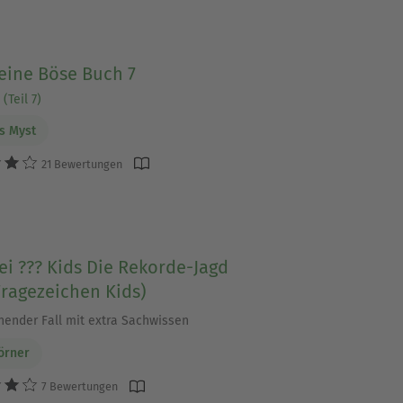
eine Böse Buch 7
(Teil 7)
s Myst
21 Bewertungen
ei ??? Kids Die Rekorde-Jagd
Fragezeichen Kids)
nender Fall mit extra Sachwissen
örner
7 Bewertungen