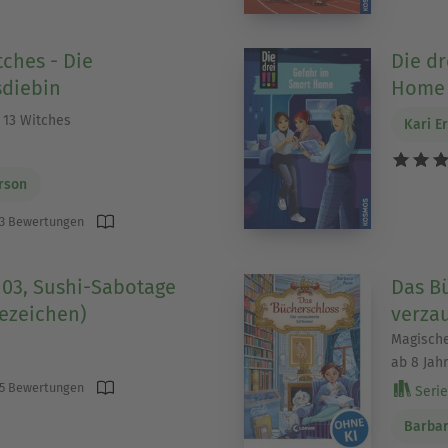
tches - Die
Die dr
sdiebin
Home 
 13 Witches
Kari Er
rson
3 Bewertungen
, 103, Sushi-Sabotage
Das Bü
fezeichen)
verza
Magische
ab 8 Jah
5 Bewertungen
Serie 
Barba