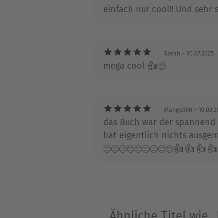
einfach nur cool!! Und sehr
Sarah
– 30.07.2025
mega cool 👍😊
Mango380
– 10.02.2
das Buch war der spannend
hat eigentlich nichts ausgem
😊😊😊😊😊😊😊😊😊👍👍👍
Ähnliche Titel wie „