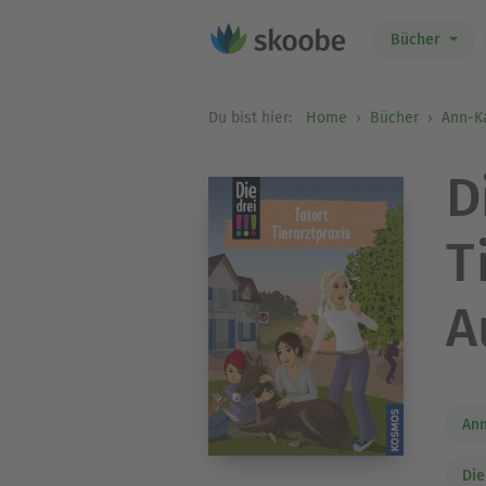
Bücher
Du bist hier:
Home
Bücher
Ann-K
D
T
A
Ann
Die 