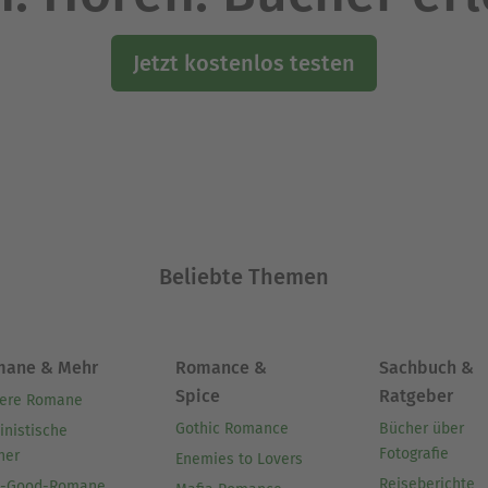
Jetzt kostenlos testen
Beliebte Themen
mane & Mehr
Romance &
Sachbuch &
Spice
Ratgeber
ere Romane
Gothic Romance
Bücher über
inistische
Fotografie
her
Enemies to Lovers
Reiseberichte
l-Good-Romane