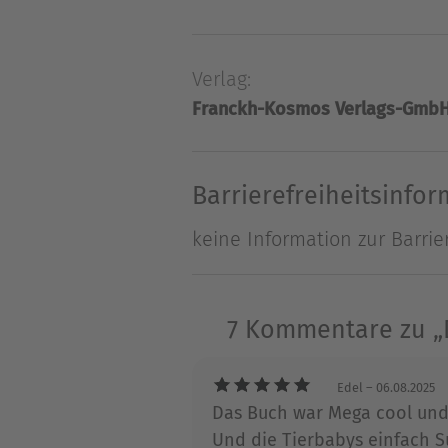
verdächtig, oder? Beide eng
mit den Vorfällen zu tun? We
Verlag:
Marie den Krimi-Fall auf. S
Franckh-Kosmos Verlags-GmbH
Über Ann-Katrin Heger
Ann-Katrin Heger arbeitete 
Barrierefreiheitsinfo
bevor sie sich als Autorin s
keine Information zur Barrie
7 Kommentare zu „Di
Edel
– 06.08.2025
Das Buch war Mega cool und 
Und die Tierbabys einfach Su