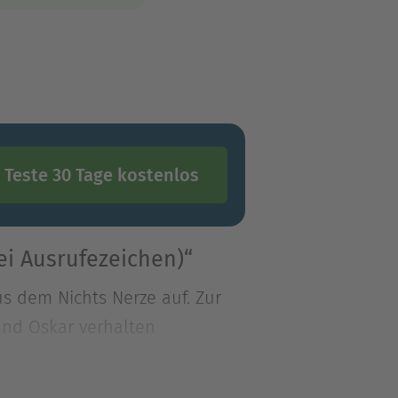
Teste 30 Tage kostenlos
rei Ausrufezeichen)“
us dem Nichts Nerze auf. Zur
und Oskar verhalten
us dem Nichts Nerze auf. Zur
und Oskar verhalten sich