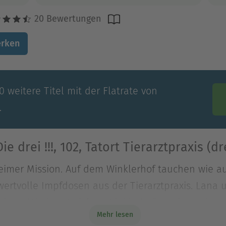
20 Bewertungen
rken
 weitere Titel mit der Flatrate von
.
e drei !!!, 102, Tatort Tierarztpraxis (d
eheimer Mission. Auf dem Winklerhof tauchen wie a
wertvolle Impfdosen aus der Tierarztpraxis. Lana 
eheimer Mission. Auf dem Winklerhof tauchen wie a
Mehr lesen
wertvolle Impfdosen aus der Tierarztpraxis. Lana 