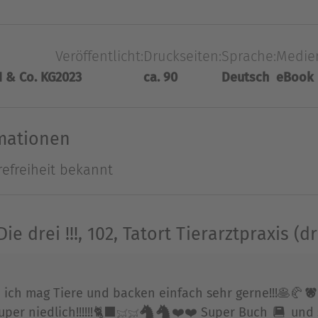
agieren sich in der Tierschutzorganisation Fell&P
r von ihnen hat die Tiere befreit? Seite für Seite
Veröffentlicht:
Druckseiten:
Sprache:
Medie
ie untersuchen den Tatort und beobachten Verdäch
 & Co. KG
2023
ca. 90
Deutsch
eBook
viele Jahre als Redakteurin in verschiedenen Kin
rmationen
elbstständig machte. Sie lebt mit ihrer Familie und
refreiheit bekannt
Ausblenden
e drei !!!, 102, Tatort Tierarztpraxis (d
ich mag Tiere und backen einfach sehr gerne!!!🥞🥐🐶
per niedlich!!!!!!🐈‍⬛🐈🐈🐴🐴❤️❤️ Super Buch 📕 und 