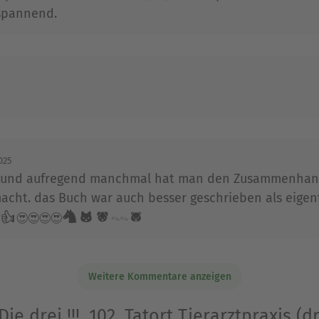
 spannend.
025
 und aufregend manchmal hat man den Zusammenhang
acht. das Buch war auch besser geschrieben als eigentl
👍😍😍😍😍🐴🐱🐶🐁🐁🐹
Weitere Kommentare anzeigen
Die drei !!!, 102, Tatort Tierarztpraxis (