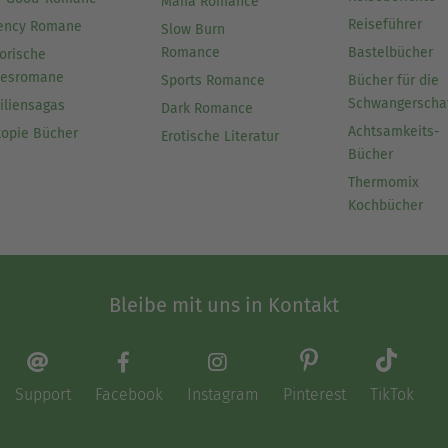
Mafia Romance
Reiseführer
ency Romane
Slow Burn
Romance
Bastelbücher
orische
besromane
Sports Romance
Bücher für die
Schwangerscha
iliensagas
Dark Romance
Achtsamkeits-
topie Bücher
Erotische Literatur
Bücher
Thermomix
Kochbücher
Bleibe mit uns in Kontakt
Support
Facebook
Instagram
Pinterest
TikTok